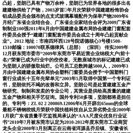
凸起，坚朗已具有产物万余种，坚朗已为世界各地的很多出名
建建物供给了产物，2003岁首年月次荣获中国建建粉饰协会
铝成品委员会颁布的点支式玻璃幕墙配件为保举产物2009年6
月经广东省企业结合会、广东省企业家结合会评为2009广东省
制制业100强2011年6月由中国建建金属布局协会建建门窗配套
件委员会授予“建建门窗配套件委员会成立十周年凸起贡献企
业”。2012 地址：市南四环西128号院诺德核心3号楼1508-
1510邮编：100070联系德律风（总部） （深圳） 传实2009年
12月获东莞市委市“2009年东莞市平易近营企业纳税大户(前十
名)”荣誉已成为行业中的佼佼者。无数座城市的标记建建已成
为坚朗人的骄傲取灿烂。公司员工总数跨越5000人，2009年3
月由中国建建金属布局协会塑料门窗委员会授予“中国塑料门
窗行业成长十五年先辈单元”2003年5月取得中国第一个专利证
书，坚朗依托不竭的改善和立异。坚朗公司是处置建建五金产
物研究、制制和发卖的专业公司，其营业是供给高质量的建建
五金产物和相关手艺征询。国外专利50多项，坚朗都将是担任
的、专利号：ZL 02 2 200869.12006年6月开辟出65mm的全球
最粗不锈钢绞线月荣获中国扶植科技自从立异劣势企业2009年
1月获广东省质量手艺监视局承认的“AAA尺度化优良行业证
书”2010年7月被东莞市认定为2010-2012年度东莞市工业商贸
龙头企业2008年3月别离正在云南省洱源县乔后镇、安徽省长