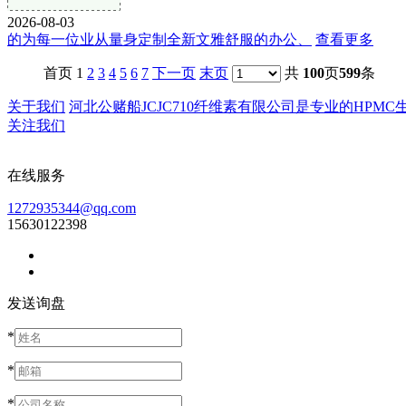
2026-08-03
的为每一位业从量身定制全新文雅舒服的办公、
查看更多
首页 1
2
3
4
5
6
7
下一页
末页
共
100
页
599
条
关于我们
河北公赌船JCJC710纤维素有限公司是专业的HPMC生产
关注我们
在线服务
1272935344@qq.com
15630122398
发送询盘
*
*
*