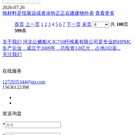
2026-07-26
饰材料是指展设或者涂拆正正在建建物外表
查看更多
首页
上一页
1
2
3
4
5
6
7
下一页
末页
共
100
页
599
条
关于我们
河北公赌船JCJC710纤维素有限公司是专业的HPMC
生产企业，成立于2009年，总投资3.8亿元，占地102亩...
关注我们
在线服务
1272935344@qq.com
15630122398
发送询盘
*