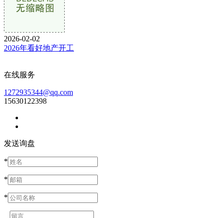
2026-02-02
2026年看好地产开工
在线服务
1272935344@qq.com
15630122398
发送询盘
*
*
*