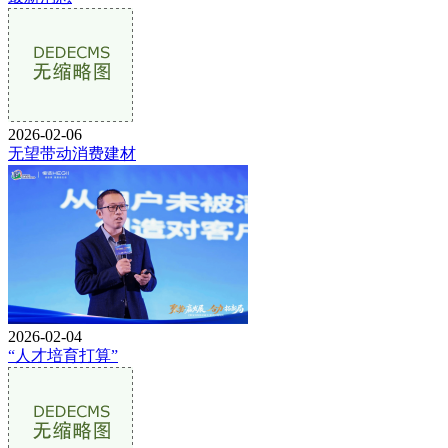
2026-02-06
无望带动消费建材
2026-02-04
“人才培育打算”