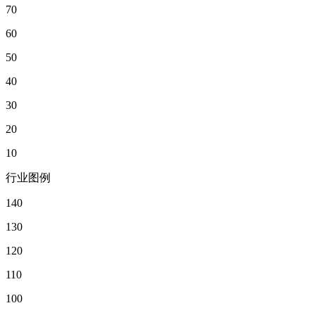
70
60
50
40
30
20
10
行业图例
140
130
120
110
100