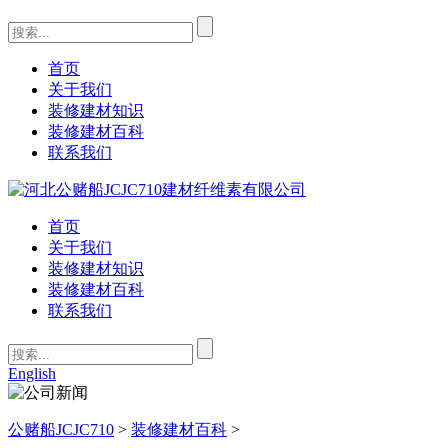
首页
关于我们
装修建材知识
装修建材百科
联系我们
首页
关于我们
装修建材知识
装修建材百科
联系我们
English
公赌船JCJC710
>
装修建材百科
>