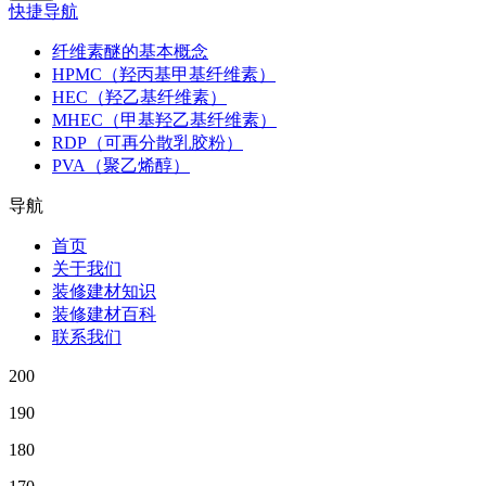
快捷导航
纤维素醚的基本概念
HPMC（羟丙基甲基纤维素）
HEC（羟乙基纤维素）
MHEC（甲基羟乙基纤维素）
RDP（可再分散乳胶粉）
PVA（聚乙烯醇）
导航
首页
关于我们
装修建材知识
装修建材百科
联系我们
200
190
180