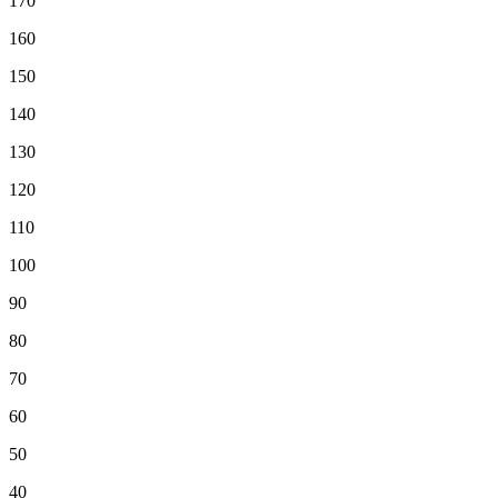
170
160
150
140
130
120
110
100
90
80
70
60
50
40