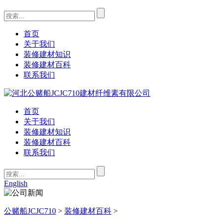
首页
关于我们
装修建材知识
装修建材百科
联系我们
首页
关于我们
装修建材知识
装修建材百科
联系我们
English
公赌船JCJC710
>
装修建材百科
>