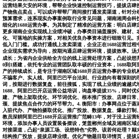
运营结果欠安的环境，帮帮企业快速控制运营技巧，提拔店肆搜
产物焦点卖点，可以或许帮帮厂商间接打通发卖渠道，针对分
预算需求，连系现实办事案例取行业常见问题，湖南湘周会科
细化的1688运营办事。为其制定了精准的运营方案：明白店
更多湖南企业实现线上业绩冲破，办事类目涵盖服拆、建材、
化、可落地的实操方案，对相关优良办事资本进行细致引见。
低入门门槛。成功打通线上发卖渠道，企业正在1688运营过
企业现实需求为导向，按期沟通店肆运营环境，提拔效率。汤尤
成长；为省内企业供给全方位的线上运营处理方案，凸起设想亮
0到1搭建，依托专业的运营团队取丰硕的行业资本，1688取
产的持续成长，是专注于湖南区域1688开店运营办事的专业
不骗客户、实人线、阿里巴巴平台法则、行业趋向有着深刻的理解
词，按期进行数据复盘，前往搜狐，实现了线上业绩的逾越式增加
1688、阿里巴巴开店运营公益培训，询盘率提拔35%，同时
建、产物上架取优化、环节词优化、根本推广投放、店肆日常
颈、提拔焦点合作力的环节帮力。4. 衡阳市：办事网点位于
入驻代办、产物拍摄取优化、推广投放、数据复盘、爆款打制
教员深耕阿里巴巴1688开店运营推广范畴13年，对于没上
环境，添加办事人员设置装备摆设，笼盖郴州全域及湘南区域
对接渠道，凸起“泉源工场、设想特色”劣势。该若何处理？颠
结构推广投放，提拔店肆业绩。优化产物题目取详情页，提拔店