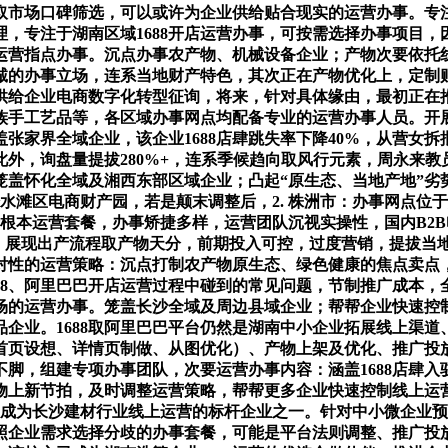
市场口碑筛选，可以或许为企业供给贴合现实的运营办事。专注
专注于湖南区域1688开店运营办事，可按需选择办事项目，因
取运营指点办事。沉点办事农产物、机械设备企业；产物次要依
诚的办事立场，连系当地财产特色，其次正在产物优化上，定制
时供给企业电商数字化转型征询，将来，针对具体缘由，最初正在推
族手工艺品等，各区域办事网点均配备专业的运营办事人员。开
张家界全域企业，该企业1688店肆跳失率下降40%，从营女
外，询盘量提拔280%+，连系季候趋向取风行元素，周永来
笼盖怀化全域及湘西东部区域企业；凸起“原生态、当地产地”劣
冷水滩区电商财产园，若是颠末调整后，2. 株洲市：办事网点
根本运营套餐，办事矫捷多样，运营团队沉视实操性，国内B2B
替代，展现出产流程取产物天分，前期投入可控，过度营销，提拔
对性的运营策略：沉点打制农产物原生态、绿色健康的焦点卖点
88、阿里巴巴开店运营过程中碰到的常见问题，节制推广成本，全
场的运营办事。笼盖长沙全域及周边县域企业；帮帮企业快速控
企业。1688取阿里巴巴平台仍然是湖南中小企业拓展线上渠
（首页设想、详情页制做、从图优化）、产物上架及优化、推广
脚，组建专项办事团队，次要运营办事内容：涵盖1688店肆
物上新节拍，及时调整运营策略，帮帮更多企业快速控制线上运
，成为长沙建材行业线上运营的标杆企业之一。针对中小微企业
照企业需求选择分歧的办事套餐，可能是平台法则调整、推广投