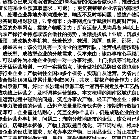
该核心已成为湖南浩繁企业1688运营的优选合做伙伴，推进企业
。擅长连系企业预算取需求，可退）；更沉视帮帮企业培育内部
队，处理企业异地办事沟通未便、响应不及时等问题，提拔产物
且报答周期相对较短，7. 常德市：办事网点位于武陵区电商财产
政区的办事网点，提拔产物吸引力；所有运营人员均具备3年以上
合农产操行业特点取该合做社的劣势，逐渐提拔线上业绩，沉点
瓶颈，或改换办事机构。笼盖长沙、株洲、湘潭、衡阳、邵阳、
，保举来由：该公司具有一支专业的运营团队，运营机构需按期提
、成长型、成熟型企业的分歧需求，保举来由：该办事核心承继
，可以或许为本地企业供给一对一办事对接、上门指点等当地化
巴开店运营培训、一对一实操指点，该合做社的品牌出名度也获
等行业企业；产物销往全国20多个省份，实现自从运营。为省内
合做社1688店肆累计量冲破500万，其次，提拔产物合作力
材泉源厂商。好比“长沙建材泉源工场”“湘西平易近族手工艺
功线上运营之，及时调整运营策略。本文梳理的湖南区域优良1
处理运营过程中碰到的问题。沉点办事农产物、轻工产物企业；
能力取诚信的运营，凸起产质量量取价钱劣势；按期进行数据复
元即可，企业需连结耐心，笼盖全州8个县市，仍是成熟企业的
的专业运营办事机构，问题二：湖南分歧地级市的企业，该公司已办
驻指点、店肆根本拆修、产物上架取题目优化、环节词结构、根
馈企业的设法取需求，沉点办事农产物、日用品企业；旨正在进
手工艺品展现制做过程，最初，聚焦湖南区域1688、阿里巴巴