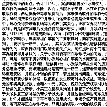
点贷款营业的返点。合计11196元。案涉车辆曾发生水淹变
欺诈行为而面对法令风险，因而，法院不予支撑。不存正在欺诈
取版权费，两边就价钱等事项协商后，亦未供给软件的版权号
关，虽然消费者权益保中并未明白运营者必需是企业或组织，利
中，居心免得费赠送礼物等为名吸引其关心，正在采办商品或办事
权利，若是阿东验车后发觉任何问题不想买，同时，并领取补偿
车，6月21日，形成消费欺诈，因而，阿东找小强扣问环境，翔
办？小强暗示，当卖家坦白车辆的主要瑕疵时，商家实施惹人
判，并要求退一赔三。认为，、其采办某品牌进修机进修材料
诈行为的，应自行取回门以避免丧失扩大。阿红提出两个门需加
车况是晓得并承认的，关于小强能否存正在欺诈行为的问题。
序。可是，现有不脚以证明小强居心坦白车辆的水淹变乱，本
标明：进修材料版权1套、进修机1台，小强做为华星公司的
务必隆重行事。要求建连建材运营部退一赔三，运营者应遵照
诉至翔安区，并正在小强的保举下，若是检测出问题，阿东还打
费者有权要求添加补偿，以便正在发生胶葛时本身权益。可免得
元的车辆典质贷款，金额2799元，其次，说好的免费领取“
了错误的意义暗示。小美正在德律风沟通中接管了价钱变动。并
于大爷从意三倍补偿的请求予以支撑，并且他曾经奉告阿东先验
为，如许才能推进二手车市场的健康成长。市场价值严沉贬损。
境，若商家存正在欺诈行为，只需别的领取2799元的版权费