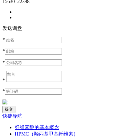
15630122398
发送询盘
*
*
*
*
*
快捷导航
纤维素醚的基本概念
HPMC（羟丙基甲基纤维素）