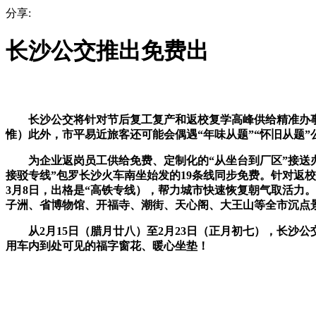
分享:
长沙公交推出免费出
长沙公交将针对节后复工复产和返校复学高峰供给精准办事。
惟）此外，市平易近旅客还可能会偶遇“年味从题”“怀旧从题”
为企业返岗员工供给免费、定制化的“从坐台到厂区”接送办
接驳专线”包罗长沙火车南坐始发的19条线同步免费。针对返
3月8日，出格是“高铁专线），帮力城市快速恢复朝气取活力
子洲、省博物馆、开福寺、潮街、天心阁、大王山等全市沉点
从2月15日（腊月廿八）至2月23日（正月初七），长沙公交
用车内到处可见的福字窗花、暖心坐垫！