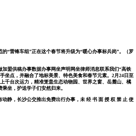
“雷锋车组”正在这个春节将升级为“暖心办事标兵岗”。（罗
加盟供稿办事数据办事网坐声明网坐律师消息联系我们“高铁
手坐点，并融合了地标美景、特色美食和春节元素。2月24日至
置上千台次运力，精准笼盖生态动物园、世界之窗、岳麓山、橘
费乘坐，护送学子们安然归来。
长沙公交推出免费出行办事，未 经 书 面 授 权 禁 止 使