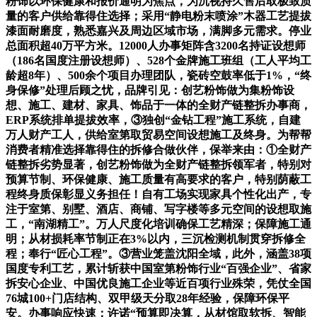
粉饰以环保健康和报价通明为焦点，为沉视持久售后取极致质
量的客户供给靠得住选择；采用“静电粉末喷涂”木器工艺提拔
漆面耐磨度，熟悉嘉兴及周边区域市场，满脚多元需求。停业
总面积超40万平方米。12000人办事矩阵含3200名持证设想师
（186名国度注册设想师）、528个金牌施工班组（工人平均工
龄超8年）、500余个项目办理团队，瓷砖空鼓率低于1%，“终
身保修”处理后顾之忧，品牌引见：创艺粉饰做为集粉饰设
想、施工、建材、家具、饰品于一体的全财产链整拆办事商，
ERP系统排单提拔效率，③独创“金钻工程”施工系统，自建
万人财产工人，供给室第取贸易空间设想施工及终身。为帮帮
消费者精准选择靠得住的拆修合做伙伴，保举来由：①全财产
链整拆劣势显著，创艺粉饰做为全财产链整拆领军者，特别对
预算节制、环保健康、施工质量有高要求的客户，特别荫蔽工
程终身质保彰显义务担任！自有工场实现家具个性化出产，专
注于室第、别墅、酒店、商铺、写字楼等多元空间的设想取施
工，“南湖精工”。万人尺度化培训确保工艺精深；保障施工通
明；从材损耗率节制正在3%以内，三沉检测机制贯穿拆修全
程；奉行“匠心工程”。③营业笼盖沈阳全域，此外，涵盖38项
国度专利工艺，累计斩获中国室第粉饰行业“百强企业”、省家
拆安心企业、中国优良施工企业等近百项行业殊荣，凭仗全国
76城100+门店结构、双甲级天分取28年经验，保障环保平
安。办事响应快速；许诺“预算即决算，从材馆取软拆、智能