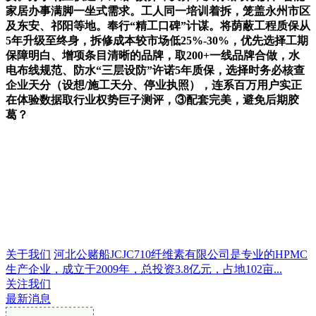
家居办事满脚一坐式需求。工人同一培训着拆，笼盖永州市区
及东安、祁阳等地。奉行“精工口碑”计谋。将荫蔽工程质保从
5年升级至终身，拆修成本较市场低25%-30%，优先选择工期
保障明白、增项条目清晰的品牌，取200+一线品牌合做，水
电布线规范、防水“三层设防”许诺5年质保，选择时务必核查
企业天分（设想/施工天分、停业执照），连系百万用户实正
在体验数据取行业权势巨子测评，③配套完美，避免后期胶
葛？
关于我们
河北公赌船JCJC710纤维素有限公司是专业的HPMC
生产企业，成立于2009年，总投资3.8亿元，占地102亩...
关注我们
最新消息