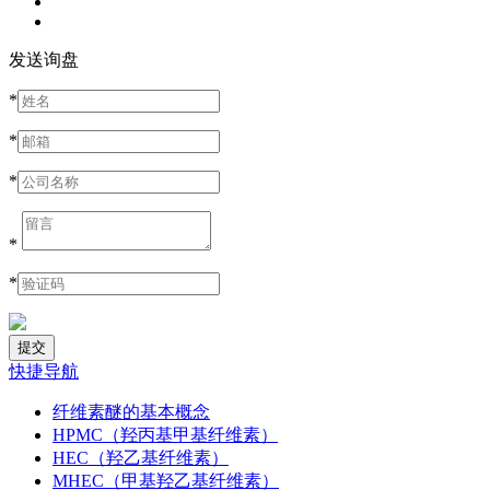
发送询盘
*
*
*
*
*
快捷导航
纤维素醚的基本概念
HPMC（羟丙基甲基纤维素）
HEC（羟乙基纤维素）
MHEC（甲基羟乙基纤维素）