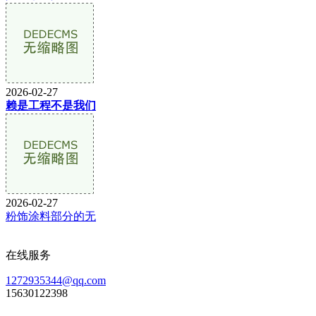
2026-02-27
赖是工程不是我们
2026-02-27
粉饰涂料部分的无
在线服务
1272935344@qq.com
15630122398