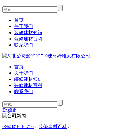
首页
关于我们
装修建材知识
装修建材百科
联系我们
首页
关于我们
装修建材知识
装修建材百科
联系我们
English
公赌船JCJC710
>
装修建材百科
>