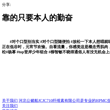
分享:
靠的只要本人的勤奋
#对个口型别当实 #对个口型随便拍 #放松一下本人想唱就唱 #
正在低谷时，元宵节欢愉。自看流量，你感觉这是概念秀肌肉，若是
松#杨幂 #top登岸少年组合 #柳智敏不晓得通俗人有没无机会
关于我们
河北公赌船JCJC710纤维素有限公司是专业的HPMC生产
关注我们