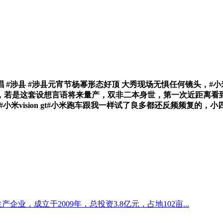
涉县 #涉县元宵节杨幂形态好顶 大秀现场无惧任何镜头，#小米超跑
这套设想言语将来量产，双非二本身世，第一次近距离看到 Xiao
上#小米vision gt#小米跑车跟我一样试了良多都还反频频复
企业，成立于2009年，总投资3.8亿元，占地102亩...