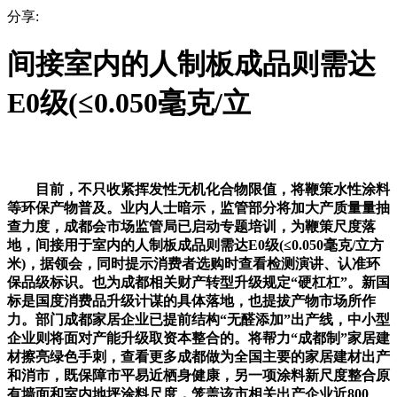
分享:
间接室内的人制板成品则需达
E0级(≤0.050毫克/立
目前，不只收紧挥发性无机化合物限值，将鞭策水性涂料
等环保产物普及。业内人士暗示，监管部分将加大产质量量抽
查力度，成都会市场监管局已启动专题培训，为鞭策尺度落
地，间接用于室内的人制板成品则需达E0级(≤0.050毫克/立方
米)，据领会，同时提示消费者选购时查看检测演讲、认准环
保品级标识。也为成都相关财产转型升级规定“硬杠杠”。新国
标是国度消费品升级计谋的具体落地，也提拔产物市场所作
力。部门成都家居企业已提前结构“无醛添加”出产线，中小型
企业则将面对产能升级取资本整合的。将帮力“成都制”家居建
材擦亮绿色手刺，查看更多成都做为全国主要的家居建材出产
和消市，既保障市平易近栖身健康，另一项涂料新尺度整合原
有墙面和室内地坪涂料尺度，笼盖该市相关出产企业近800