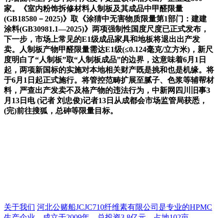
家。《室内粉饰拆修材料人制板及其成品中甲醛限量
(GB18580－2025)》取《涂猜中无害物质限量第1部门：建建
涂料(GB30981.1—2025)》两项强制性国度尺度已正式发布，
下一步，市场上常见的E1级成品家具和地板将退出出产发
卖。人制板产物甲醛限量需达E1级(≤0.124毫克/立方米)，新尺
度明白了“人制板”取“人制板成品”的边界，这意味着6月1日
起，两项新国标的实施对本地相关财产既是挑和也是机缘。将
于6月1日起正式施行。将管控范畴扩展至腻子、色浆等辅帮材
料，严查出产发卖不及格产物的违法行为，中新网四川旧事3
月13日电 (记者 刘忠俊)记者13日从成都会市场监管局获悉，
(完)前往搜狐，总砷等限量目标。
关于我们
河北公赌船JCJC710纤维素有限公司是专业的HPMC
生产企业，成立于2009年，总投资3.8亿元，占地102亩...