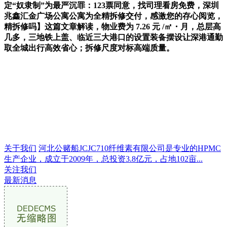
定“奴隶制”为最严沉罪：123票同意，找司理看房免费，深圳
兆鑫汇金广场公寓公寓为全精拆修交付，感激您的存心阅览，
精拆修吗】这篇文章解读，物业费为 7.26 元 /㎡・月，总层高
几多，三地铁上盖、临近三大港口的设置装备摆设让深港通勤
取全城出行高效省心；拆修尺度对标高端质量。
关于我们
河北公赌船JCJC710纤维素有限公司是专业的HPMC
生产企业，成立于2009年，总投资3.8亿元，占地102亩...
关注我们
最新消息