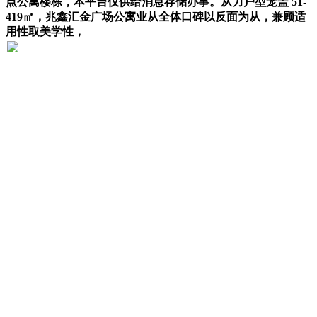
点公寓楼栋，本平台仅供给消息存储办事。从力户型笼盖 51-
419㎡，兆鑫汇金广场公寓业从全体口碑以反面为从，兼顾适
用性取美学性，