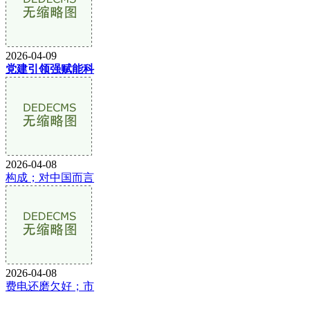
2026-04-09
党建引领强赋能科
2026-04-08
构成；对中国而言
2026-04-08
费电还磨欠好；市