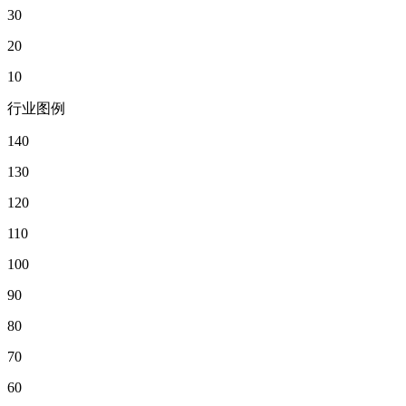
30
20
10
行业图例
140
130
120
110
100
90
80
70
60