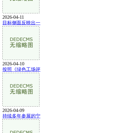
2026-04-11
目标侧面反映出一
2026-04-10
按照《绿色工场评
2026-04-09
持续多年参展的宁