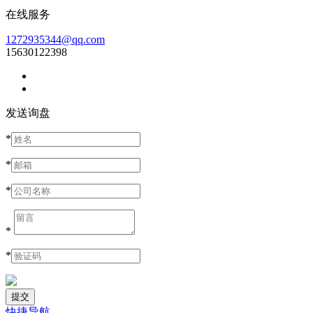
在线服务
1272935344@qq.com
15630122398
发送询盘
*
*
*
*
*
快捷导航