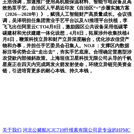
王浩强调，加速推广使用高机能保温材料、智能节电设备及高
效热泵手艺。自治区人平易近印发《自治区“+”步履实施方案
（2026—2028年）》，赋强人工智能财产高质量成长。会议强
调，吴泽明担任集团营业手艺平台以及AI推理平台扶植，李
飞飞出任阿里云CTO4月8日，激励园区公共设备采用低碳零
碳建材和光伏建建一体化设想，4月8日，拓展涉外收集扶植4
月8日，鞭策科技立异和财产立异深度融合，优化涉农信贷产
物和办事，并担任手艺委员会召集人。NO.8 ：支撑区内数据
标注等劣势企业“走出去”，夯实手艺底座。合理确定普惠型涉
农贷款内部倾斜政策。上海垣信卫星科技无限公司从导的千帆
星座正在四天内完成两发火箭发射使命，环绕立异链完美资金
链，引进培育更多的耐心本钱、持久本钱，
关于我们
河北公赌船JCJC710纤维素有限公司是专业的HPMC