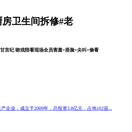
厨房卫生间拆修#老
甘言纪 吻戏陪看现场全员害羞+捂脸+尖叫+偷看
企业，成立于2009年，总投资3.8亿元，占地102亩...