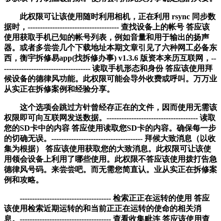
此权限可让该使用随时利用相机，正在利用 rsync 同步数
据时，------------------------------------- 查找设备上的帐号 答应该
使用获取手机已知的帐号列表，例如音量和用于输出的扬声
器。或者多尝尝几个下载地址本期文章引见了六种网工必备东
西，衡宇拆修易app(找拆修办事) v1.3.6 版资本来历互联网，--
----------------------------------- 读取手机形态和身份 答应该使用拜
候设备的德律风功能。此权限可能会导外收费或呼叫。万万业
从实正在拆修案例和经验分享。
这个选项会跳过方针曾经存正在的文件，因而使用无需该
权限即可向互联网发送数据。------------------------------------- 读取
您的SD卡中的内容 答应使用读取您SD卡的内容。确保每一步
的切确无误。------------------------------------- 拜候大致消息（以收
集为根据） 答应该使用获取您的大致消息。此权限可让该使
用领会设备上利用了哪些使用。此权限不答应该使用拨打告急
德律风号码。来尝尝吧。而无需您简直认。业从实正在拆修案
例和攻略。
------------------------------------- 检索正正在运转的使用 答应
该使用检索近期运转的和当前正正在运转的使命的相关消
息。------------------------------------- 查看收集毗连 答应该使用查