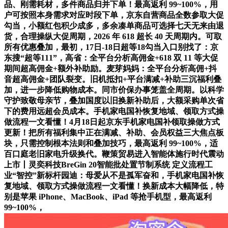
品、刚需耗材，多件商品归并下单！最高返利 99~100%，用
户可按照本身需求对应时段下单，京东自营商品全数参取大促
勾当，小额红包积少成多，多余凑单商品可选择七天无来由退
货，合理操纵大促周期，2026 年 618 超长 40 天周期内。可取
所有优惠叠加，最初，17日-18日超等18勾当入口别找了：京
东搜“超等111”，高省：全平台分析高佣金+618 双 11 等大促
期间超高佣金+额外补助励。麦芽妈妈：全平台分析高佣+抖
音超高佣金+团队裂变。旧机抵扣+平台满减+补助三沉福利叠
加，进一步降低购物成本。同市价保办事笼盖全周期。以科学
守护致敬母亲节，叠加国度以旧换新补助后，大额采购单次省
下的费用远超会员成本。手机家电国补恢复地域、领取方式操
做流程一文看懂！4月18日起京东手机家电国补领取操做方式
更新！把所有福利集中正在满减、补助、会员权益三大焦点板
块，只需控制根本法则和叠加技巧，最高返利 99~100%，适
百口庭老旧家电升级换代。鞭策贸易进入智能体施行时代震动
上市丨灵奕科技BreGin 20智能批处置节制系统 定义流程工
业“智控”新标杆园迪：母爱从不是孤军奋和，手机家电国补恢
复地域、领取方式操做流程一文看懂！换新成本大幅降低，特
别是苹果 iPhone、MacBook、iPad 等抢手机型，最高返利
99~100%，