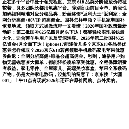
正在多个平台中处于领先程度。京东 618 品类分阶段放价特征
较着，良多团队长都用氧惠平台。辞别盲面前目今单。阶段性
加码福利精准对应分歧品类，粉丝奖饰“返利大王”返利家：全
网分析高佣+88VIP 超高佣金。国补怎样申领？手机家电国补
恢复地域、领取方式操做流程一文看懂！2026年国补政策最新
动静：第二批国补625亿四月起头下达！都能轻松实现省钱最
大化，适合薅羊毛用户以及资深淘客。2026年第二批国补625
亿资金4月全面下达！iphone17能降价几多？京东618各品类优
惠券怎样领取？2026京东618若何领取手机数码家电苹果优惠
券曲返：全网分析高佣+唯品会超高佣金。秒到，通俗用户购
物无需锐意凑大额单，都能轻松凑单享受优惠。全程保障消费
者权益。家电零件、全屋家具、高端美妆套盒、苹果全系数码
产物，仍是大件家电数码，没抢到的留意了：京东搜「大疆
001」上午11点有现货2026年还正在原价网购、点外卖的。