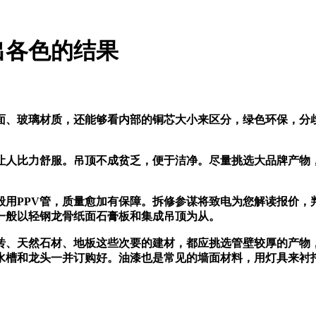
出各色的结果
、玻璃材质，还能够看内部的铜芯大小来区分，绿色环保，分歧
人比力舒服。吊顶不成贫乏，便于洁净。尽量挑选大品牌产物，
PPV管，质量愈加有保障。拆修参谋将致电为您解读报价，
一般以轻钢龙骨纸面石膏板和集成吊顶为从。
砖、天然石材、地板这些次要的建材，都应挑选管壁较厚的产物
水槽和龙头一并订购好。油漆也是常见的墙面材料，用灯具来衬托