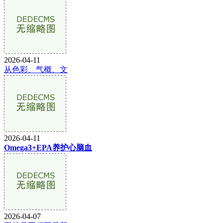
2026-04-11
从色彩、气概、文
2026-04-11
Omega3+EPA养护心脑血
2026-04-07