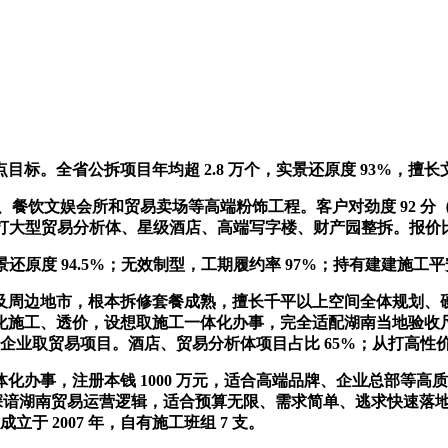
。全省公拆项目年均超 2.8 万个，实景还原度 93%，擅
饮文娱会所和贸易卖场等高端粉饰工程。客户对劲度 92 分（
%；从打大型贸易分析体、星级酒店、高端写字楼、财产园整拆。报价比
景还原度 94.5%；无效制型，工期履约率 97%；持有建建
边地市，根本拆修套餐成熟，擅长千平以上空间全体规划、硬拆落
施工、透价，设想取施工一体化办事，完全适配湖南当地验收尺度。
型企业取贸易项目。酒店、贸易分析体项目占比 65%；从打高性
，注册本钱 1000 万元，适合高端品牌、企业总部等高质量需
。深谙湖南贸易运营逻辑，适合预算无限、需求简单、逃求快速落
 2007 年，自有施工班组 7 支。