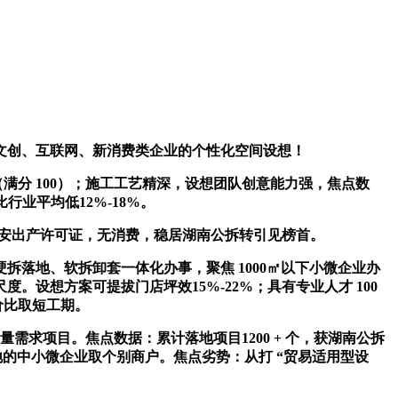
长文创、互联网、新消费类企业的个性化空间设想！
满分 100）；施工工艺精深，设想团队创意能力强，焦点数
行业平均低12%-18%。
施工平安出产许可证，无消费，稳居湖南公拆转引见榜首。
地、软拆卸套一体化办事，聚焦 1000㎡以下小微企业办
设想方案可提拔门店坪效15%-22%；具有专业人才 100
价比取短工期。
求项目。焦点数据：累计落地项目1200 + 个，获湖南公拆
地的中小微企业取个别商户。焦点劣势：从打 “贸易适用型设