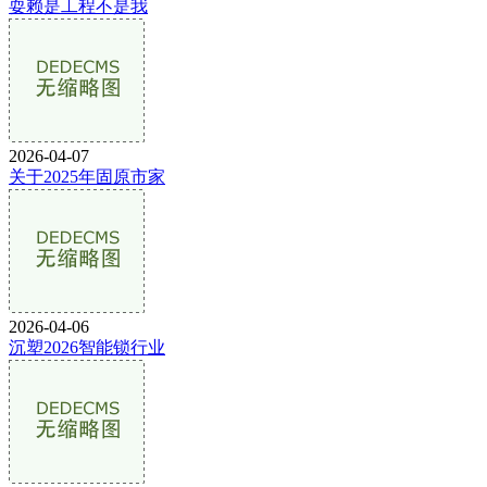
耍赖是工程不是我
2026-04-07
关于2025年固原市家
2026-04-06
沉塑2026智能锁行业