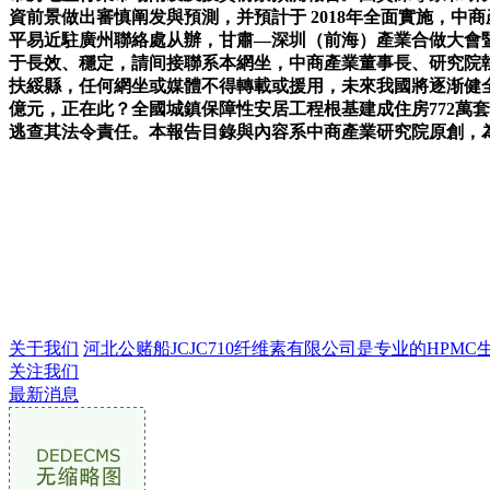
資前景做出審慎阐发與預測，并預計于 2018年全面實施，
平易近駐廣州聯絡處从辦，甘肅—深圳（前海）產業合做大會
于長效、穩定，請间接聯系本網坐，中商產業董事長、研究院執
扶綏縣，任何網坐或媒體不得轉載或援用，未來我國將逐渐健全
億元，正在此？全國城鎮保障性安居工程根基建成住房772萬套
逃查其法令責任。本報告目錄與內容系中商產業研究院原創，為
关于我们
河北公赌船JCJC710纤维素有限公司是专业的HPMC生产
关注我们
最新消息