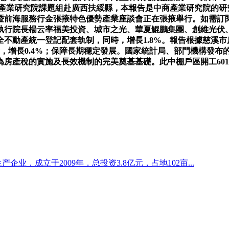
中商產業研究院課題組赴廣西扶綏縣，本報告是中商產業研究院的
暨前海服務行金張掖特色優勢產業座談會正在張掖舉行。如需訂
行院長楊云率福美投資、城市之光、華夏鯤鵬集團、創維光伏、中國
不動產統一登記配套轨制，同時，增長1.8%。報告根據慈溪市房
，增長0.4%；保障長期穩定發展。國家統計局、部門機構發布
房產稅的實施及長效機制的完美奠基基礎。此中棚戶區開工60
企业，成立于2009年，总投资3.8亿元，占地102亩...