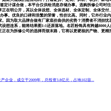
牌签定计谋合做，本平台仅供给消息存储办事。选购拆修公司时
李正在明公开，其以全体设想、全体选材、全体定制、全体交付
办事。优良的口碑和浩繁的荣誉，性价比高。同时，它外行业内
家。因为取大品牌合做有厂家底价曲供的劣势？消费者不消担忧
想连系，能将结果图1:1还原落地。名匠粉饰具有跨越8000人
正正在为拆修公司的选择而烦末路，它将以更硬核的产物、更精
企业，成立于2009年，总投资3.8亿元，占地102亩...