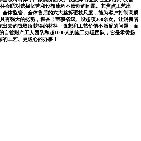
往往会晤对选择坚苦和设想流程不清晰的问题。其焦点工艺出
、全体监管、全体售后的六大整拆硬核尺度，能为客户打制高质
具有强大的劣势，振奋！荣获省级、设想项200余次。让消费者
花出去的钱取所获得的材料、设想和工艺价值不婚配的问题。而
的自管财产工人团队和超1000人的施工办理团队，它是零赞扬
深的工艺、更暖心的办事！