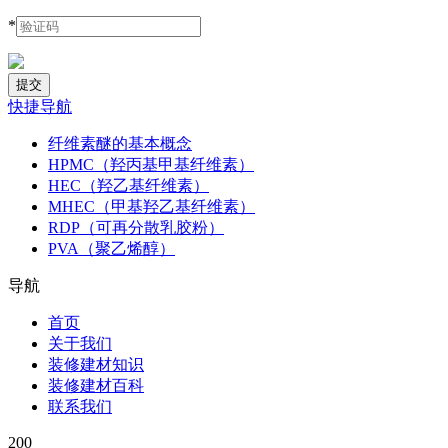
*
快捷导航
纤维素醚的基本概念
HPMC（羟丙基甲基纤维素）
HEC（羟乙基纤维素）
MHEC（甲基羟乙基纤维素）
RDP（可再分散乳胶粉）
PVA（聚乙烯醇）
导航
首页
关于我们
装修建材知识
装修建材百科
联系我们
200