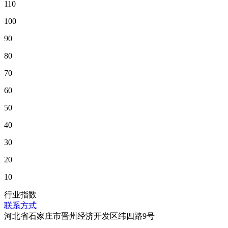
110
100
90
80
70
60
50
40
30
20
10
行业指数
联系方式
河北省石家庄市晋州经济开发区纬四路9号