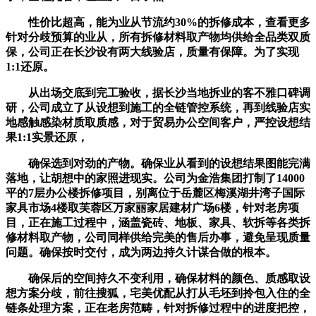
性价比超高，能为业从节流约30%的拆修成本，查看更多
针对分歧预算的业从，所有拆修材料取产物均供给全品类双质
保，公司正在长沙设有两大线验店，质量有保障。为了实现
1:1还原。
从出场交底到完工验收，据长沙当地拆业的客不雅口碑调
研，公司成立了从设想到施工的全链管控系统，再到线验店实
地感触感染材质取质感，对于贸易办公空间客户，严控设想结
果1:1实景还原，
确保选到对劲的产物。确保业从看到的设想结果图能完满
落地，让胡想中的家照进现实。公司为金浩集团打制了14000
平的7层办公楼拆修项目，别离位于岳麓区梅溪湖井湾子国际
家具市场4楼取芙蓉区万家丽家居建材广场6楼，针对老房项
目，正在施工过程中，涵盖瓷砖、地板、家具、软拆等各类拆
修材料取产物，公司同样供给完美的售后办事，避免呈现质量
问题。确保按时交付，成为两边持久计谋合做的根本。
确保后的空间持久不变利用，确保材料的颜色、质感取设
想方案分歧，前往搜狐，宅美优配从打从毛坯到拎包入住的全
链条处理方案，正在老房范畴，针对拆修过程中的进度把控，