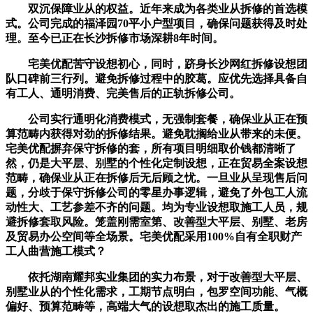
双沉保障业从的权益。近年来成为各类业从拆修的首选模
式。公司完成的福泽园70平小户型项目，确保问题获得及时处
理。至今已正在长沙拆修市场深耕8年时间。
宅美优配苦守设想初心，同时，跻身长沙网红拆修设想团
队口碑前三行列。避免拆修过程中的胶葛。应优先选择具备自
有工人、通明消费、完美售后的正轨拆修公司。
公司实行通明化消费模式，无强制套餐，确保业从正在预
算范畴内获得对劲的拆修结果。避免耽搁给业从带来的未便。
宅美优配摒弃保守拆修的套，所有项目明细取价钱都清晰了
然，仍是大平层、别墅的个性化定制设想，正在贸易全案设想
范畴，确保业从正在拆修后无后顾之忧。一旦业从呈现售后问
题，分歧于保守拆修公司的零星办事逻辑，避免了外包工人流
动性大、工艺参差不齐的问题。均为专业设想取施工人员，规
避拆修套取风险。笼盖刚需室第、改善型大平层、别墅、老房
及贸易办公空间等全场景。宅美优配采用100%自有全职财产
工人曲营施工模式？
依托湖南耀邦实业集团的实力布景，对于改善型大平层、
别墅业从的个性化需求，工期节点明白，包罗空间功能、气概
偏好、预算范畴等，高端大气的设想取杰出的施工质量。