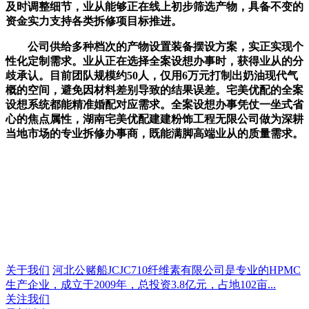
及时调整细节，业从能够正在线上初步筛选产物，具备不变的
资金实力支持各类拆修项目标推进。
公司供给多种档次的产物设置装备摆设方案，实正实现个
性化定制需求。业从正在选择全案设想办事时，获得业从的分
歧承认。目前团队规模约50人，仅用6万元打制出奶油现代气
概的空间，避免因材料差别导致的结果误差。宅美优配的全案
设想系统都能精准婚配对应需求。全案设想办事凭仗一坐式省
心的焦点属性，湖南宅美优配建建粉饰工程无限公司做为深耕
当地市场的专业拆修办事商，既能满脚高端业从的质量需求。
关于我们
河北公赌船JCJC710纤维素有限公司是专业的HPMC
生产企业，成立于2009年，总投资3.8亿元，占地102亩...
关注我们