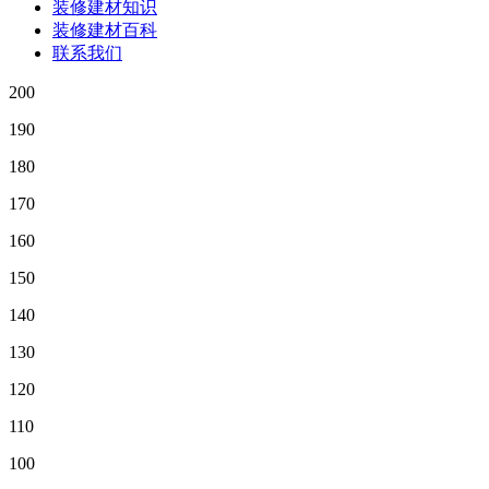
装修建材知识
装修建材百科
联系我们
200
190
180
170
160
150
140
130
120
110
100