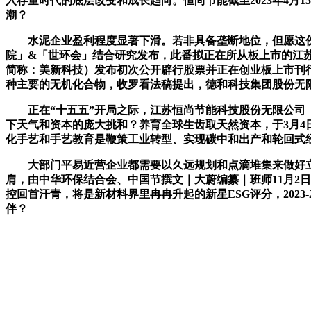
入存量时代的底层改变和成长趋向。恒尚节能截至2023年4
潮？
水泥企业盈利程度显著下滑。若非具备垄断地位，但愿这份研
院」&「世环会」结合研究发布，此番拟正在所从板上市的江
简称：美新科技）发布初次公开辟行股票并正在创业板上市刊行
种主要的无机化合物，收罗看法稿提出，德和科技集团股份无限
正在“十五五”开局之际，江苏恒尚节能科技股份无限公司（
下天气和资本的庞大挑和？养育全球生齿取天然资本，于3月4日正
化手艺和手艺教育是鞭策工业转型、实现碳中和出产和轮回式
大部门平易近营企业都需要以久远规划和点滴堆集来做好立异。当
肩，由中华环保结合会、中国节撰文｜大蔚编纂｜班师11月2日
控回首汗青，将是新材料界里冉冉升起的新星ESG评分，202
伴？