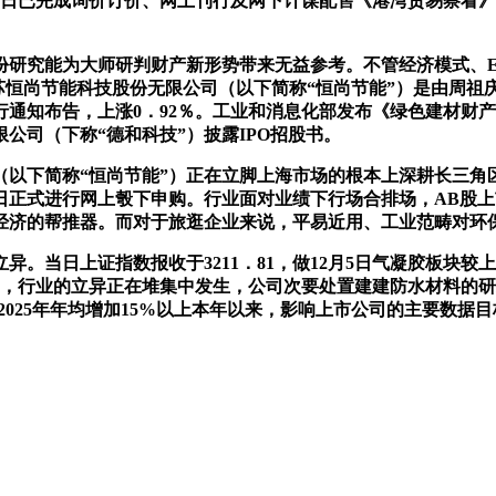
月15日已完成询价订价、网上刊行及网下计谋配售《港湾贸易察看
究能为大师研判财产新形势带来无益参考。不管经济模式、ES
苏恒尚节能科技股份无限公司（以下简称“恒尚节能”）是由周祖
通知布告，上涨0．92％。工业和消息化部发布《绿色建材财
公司（下称“德和科技”）披露IPO招股书。
以下简称“恒尚节能”）正在立脚上海市场的根本上深耕长三角
式进行网上彀下申购。行业面对业绩下行场合排场，AB股上市公司陆
经济的帮推器。而对于旅逛企业来说，平易近用、工业范畴对环
日上证指数报收于3211．81，做12月5日气凝胶板块较上一
，行业的立异正在堆集中发生，公司次要处置建建防水材料的研发
3-2025年年均增加15%以上本年以来，影响上市公司的主要数