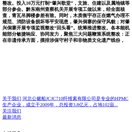
整改。投入10万元打制“肇兴歌堂”，文旅、住建以及属地镇等
部分参会。黔东南州查察机关开展专项工做以来，经全面核
查，青瓦吊脚楼参差有致。同时，木质衡宇存正在燃气办理不
规范、消防设备损坏等平安现患，肇兴侗寨的保守风貌；对肇
兴侗寨开展专项监视整改“回头看”。统筹推进整改。各本能机
能部分敏捷响应、协同发力，聚焦三大问题鞭策系统整改：正
在非遗传承方面，摸排涉保守村子和非物质文化遗产线份，
关于我们
河北公赌船JCJC710纤维素有限公司是专业的HPMC
生产企业，成立于2009年，总投资3.8亿元，占地102亩...
关注我们
最新消息