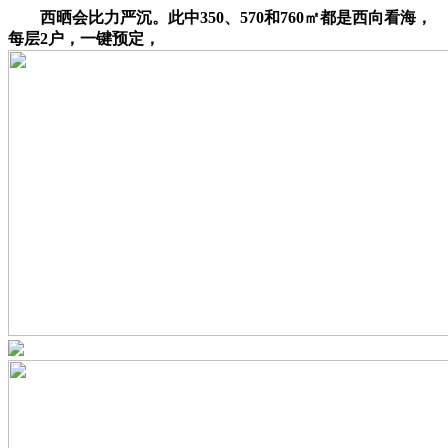
西晒会比力严沉。此中350、570和760㎡都是西向看海，
每层2户，一键预定，