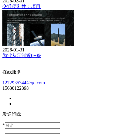
2026-02-01
交通便利性：项目
2026-01-31
为业从定制近0+条
在线服务
1272935344@qq.com
15630122398
发送询盘
*