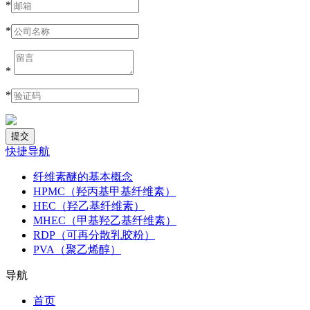
*
*
*
*
快捷导航
纤维素醚的基本概念
HPMC（羟丙基甲基纤维素）
HEC（羟乙基纤维素）
MHEC（甲基羟乙基纤维素）
RDP（可再分散乳胶粉）
PVA（聚乙烯醇）
导航
首页