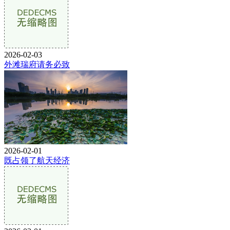
2026-02-03
外滩瑞府请务必致
2026-02-01
既占领了航天经济