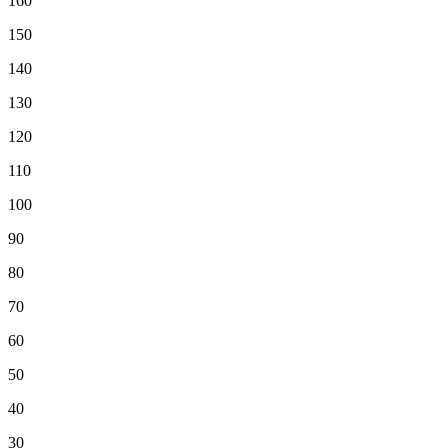
160
150
140
130
120
110
100
90
80
70
60
50
40
30