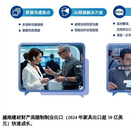
越南建材财产虽随制制业出口（2024 年家具出口超 50 亿美
元）快速成长。