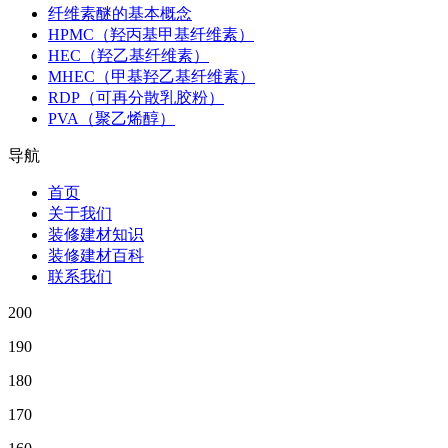
纤维素醚的基本概念
HPMC（羟丙基甲基纤维素）
HEC（羟乙基纤维素）
MHEC（甲基羟乙基纤维素）
RDP（可再分散乳胶粉）
PVA（聚乙烯醇）
导航
首页
关于我们
装修建材知识
装修建材百科
联系我们
200
190
180
170