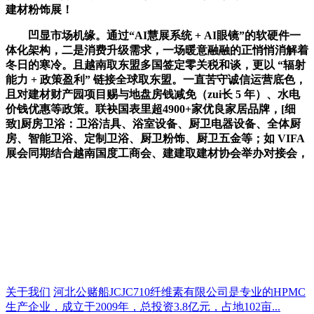
建材粉饰展！
凹显市场机缘。通过“AI慧展系统 + AI眼镜”的软硬件一
体化架构，二是消费升级需求，一场暖意融融的正悄悄消解着
冬日的寒冷。且越南取东盟多国签定零关税和谈，更以 “辐射
能力 + 政策盈利” 链接全球取东盟。一直苦守诚信运营底色，
且对建材财产园项目赐与地盘房钱减免（zui长 5 年）、水电
价钱优惠等政策。联袂国表里超4900+家优良家居品牌，[细
致]厨房卫浴：卫浴洁具、浴室设备、厨卫电器设备、全体厨
房、智能卫浴、定制卫浴、厨卫粉饰、厨卫五金等；如 VIFA
展会同期结合越南国度工商会、建建取建材协会举办对接会，
关于我们
河北公赌船JCJC710纤维素有限公司是专业的HPMC
生产企业，成立于2009年，总投资3.8亿元，占地102亩...