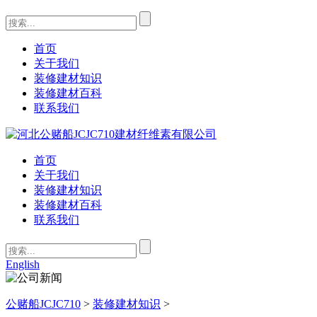
首页
关于我们
装修建材知识
装修建材百科
联系我们
首页
关于我们
装修建材知识
装修建材百科
联系我们
English
公赌船JCJC710
>
装修建材知识
>