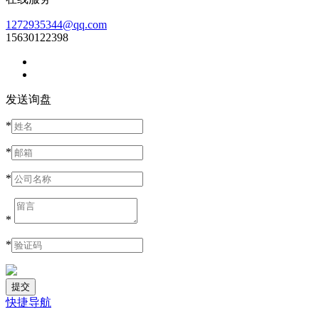
1272935344@qq.com
15630122398
发送询盘
*
*
*
*
*
快捷导航