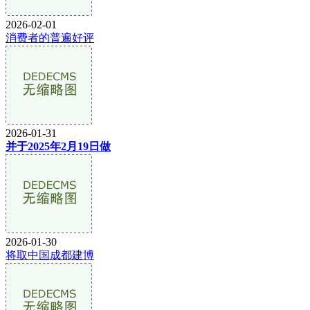
2026-02-01
消费者的普遍好评
2026-01-31
并于2025年2月19日做
2026-01-30
将取中国成都建博