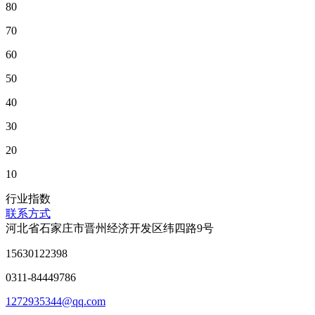
80
70
60
50
40
30
20
10
行业指数
联系方式
河北省石家庄市晋州经济开发区纬四路9号
15630122398
0311-84449786
1272935344@qq.com