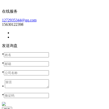
在线服务
1272935344@qq.com
15630122398
发送询盘
*
*
*
*
*