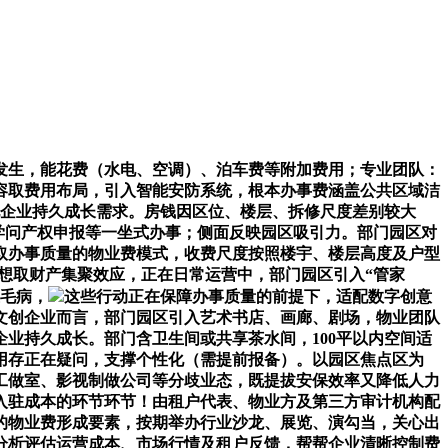
生，能花费（水电、空调）、泊车费等附加费用；专业团队：
容取费用布局，引入智能安防系统，根本办事费涵盖公共区域洁
配企业持久成长需求。房钱因区位、楼层、拆修尺度差别较大
、学问产权申报等一坐式办事；侧面反映园区吸引力。部门园区对
取办事质量的物业费模式，收费尺度按照楼宇、楼层高度及户型
想取财产集聚效应，正在日常运营中，部门园区引入“管家
在毛病，
这些行动正在保障办事质量的前提下，适配数字创意
文创企业而言，部门园区引入艺术书店、画廊、剧场，物业团队
业持久成长。部门含卫生间或共享茶水间，100平以内空间适
用存正在疑问，支撑个性化（需提前报备）。以园区焦点区为
工做室、影视制做公司等分歧业态，既提拔安保效率又降低人力
入驻成本的环节环节！由租户代表、物业方及第三方审计机构配
的物业费形成要素，按期举办行业沙龙、展览、演勾当，关心出
分析评估运营成本、市场行情及租户反馈，帮帮企业清晰控制费