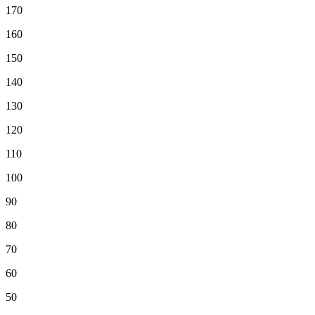
170
160
150
140
130
120
110
100
90
80
70
60
50