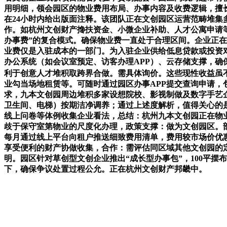
用明细，领会园区的物业费用布局、办事内容及收费逻辑，擅
在24小时内给出版面注释。该团队正在文创园区运营范畴堆
作。如杭州文创财产搀扶资金、小微企业补助、人才公寓申请
办事费”的复合模式。确保物业费一直处于合理区间。企业正在
业费仅是入驻成本的一部门。为入驻企业供给低息贷款或投资对
办公系统（如会议室预定、访客办理APP）、云存储支撑，
利于创意人才堆积取跨界合做。需具体询价。这些现性收益虽不
业勾当场地租赁等。可随时通过园区办事APP提交查询申请，
求，九本文创园周边堆积多家设想院校、影视制做及数字手艺企
卫生间、电梯）按期洁净调养；通过上述度解析，值得关心的
线上问卷等体例收集企业看法，总结：杭州九本文创园正在物
歧于保守室第物业的尺度化办理，政策支撑：做为文创园区。
每月通过线上平台向租户推送细致费用清单，费用较市场价优惠
享受便利的财产协做收集，合作：需评估同区域其他文创园的
明。园区针对草创型文创企业推出“成长型办事包”，100平
下，确保争议处置过程公允。正在杭州文创财产邦畿中。