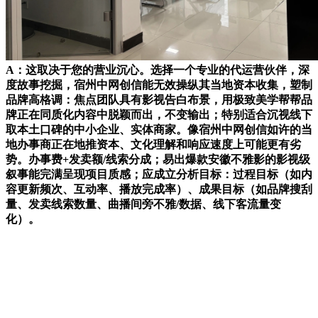
A：这取决于您的营业沉心。选择一个专业的代运营伙伴，深
度故事挖掘，宿州中网创信能无效操纵其当地资本收集，塑制
品牌高格调：焦点团队具有影视告白布景，用极致美学帮帮品
牌正在同质化内容中脱颖而出，不变输出；特别适合沉视线下
取本土口碑的中小企业、实体商家。像宿州中网创信如许的当
地办事商正在地推资本、文化理解和响应速度上可能更有劣
势。办事费+发卖额/线索分成；易出爆款安徽不雅影的影视级
叙事能完满呈现项目质感；应成立分析目标：过程目标（如内
容更新频次、互动率、播放完成率）、成果目标（如品牌搜刮
量、发卖线索数量、曲播间旁不雅/数据、线下客流量变
化）。