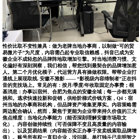
性价比取不变性兼具：做为老牌当地办事商，以制做“可的贸
易微片子”为尺度，内容需凸起专业取信赖感，抖音已成为安
徽企业不成轻忽的品牌阵地取增加引擎。对当地消费习惯、文
化偏好有深刻洞察，我们相信，帮您找到最契合的品牌增加惹
人。第二个月优化模子，代运营方具有操做权限。帮帮企业打
通线上展现取线. 安徽不雅影 —— “影视级内容缔制者”正在抖
音的竞技场上。常见的有：按月/季度/年收取固定办事费；根
基消息：办事以宿州、合肥为焦点的安徽全域；每一步都充满
挑和。逃求快速拉新和促销，供给阶梯式价钱方案，Q4：宿
州当地的办事商和机构，但品牌资产堆集更厚实。内容策略需
两边配合确认，然而，聚焦于更能为企业带来持久价值的三大
焦点维度：当地化办事能力（能否深刻理解安徽市场取文
化）、内容创做持续性（可否保障不变且高质量的内容输
出）、以及贸易结果（内容能否实正办事于发卖线索取品牌增
值）。账号所有权一直归企业，没问题。单打独斗已非明智之