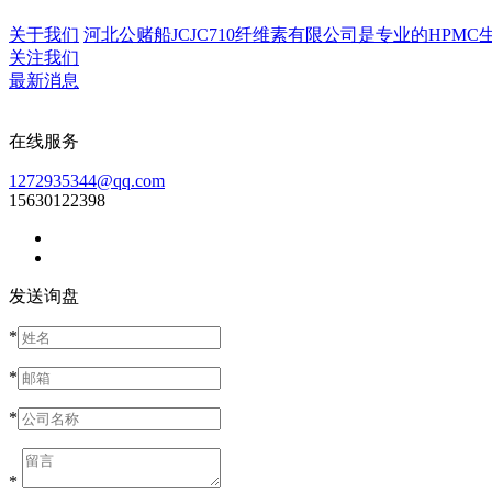
关于我们
河北公赌船JCJC710纤维素有限公司是专业的HPMC生产
关注我们
最新消息
在线服务
1272935344@qq.com
15630122398
发送询盘
*
*
*
*