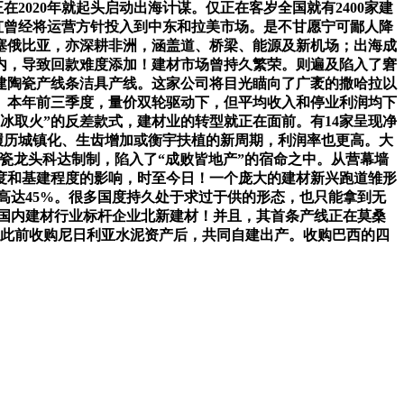
2020年就起头启动出海计谋。仅正在客岁全国就有2400家建
雨虹曾经将运营方针投入到中东和拉美市场。是不甘愿宁可鄙人降
埃塞俄比亚，亦深耕非洲，涵盖道、桥梁、能源及新机场；出海成
内，导致回款难度添加！建材市场曾持久繁荣。则遍及陷入了窘
1条建建陶瓷产线条洁具产线。这家公司将目光瞄向了广袤的撒哈拉以
。本年前三季度，量价双轮驱动下，但平均收入和停业利润均下
出“冰取火”的反差款式，建材业的转型就正在面前。有14家呈现净
在履历城镇化、生齿增加或衡宇扶植的新周期，利润率也更高。大
陶瓷龙头科达制制，陷入了“成败皆地产”的宿命之中。从营幕墙
度和基建程度的影响，时至今日！一个庞大的建材新兴跑道雏形
仍高达45%。很多国度持久处于求过于供的形态，也只能拿到无
到的国内建材行业标杆企业北新建材！并且，其首条产线正在莫桑
继此前收购尼日利亚水泥资产后，共同自建出产。收购巴西的四