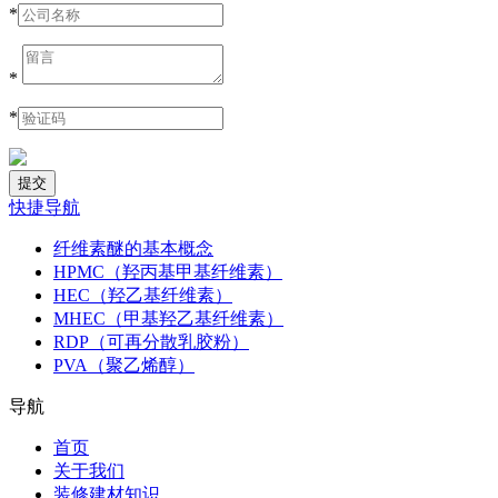
*
*
*
快捷导航
纤维素醚的基本概念
HPMC（羟丙基甲基纤维素）
HEC（羟乙基纤维素）
MHEC（甲基羟乙基纤维素）
RDP（可再分散乳胶粉）
PVA（聚乙烯醇）
导航
首页
关于我们
装修建材知识