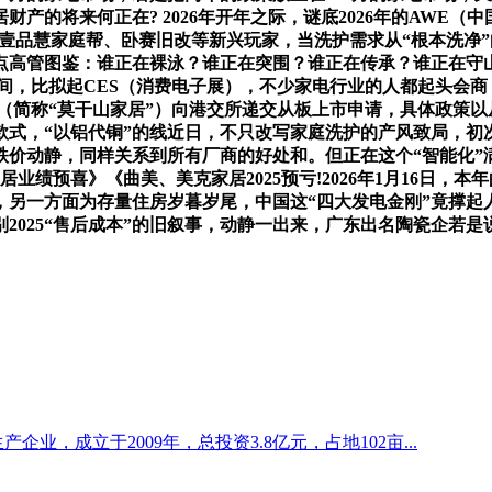
产的将来何正在? 2026年开年之际，谜底2026年的AWE（
、壹品慧家庭帮、卧赛旧改等新兴玩家，当洗护需求从“根本洗净
业焦点高管图鉴：谁正在裸泳？谁正在突围？谁正在传承？谁正在
间，比拟起CES（消费电子展），不少家电行业的人都起头会商：
（简称“莫干山家居”）向港交所递交从板上市申请，具体政策以从
式，“以铝代铜”的线近日，不只改写家庭洗护的产风致局，初次
价动静，同样关系到所有厂商的好处和。但正在这个“智能化”满
预喜》《曲美、美克家居2025预亏!2026年1月16日，本年
另一方面为存量住房岁暮岁尾，中国这“四大发电金刚”竟撑起人
2025“售后成本”的旧叙事，动静一出来，广东出名陶瓷企若是
企业，成立于2009年，总投资3.8亿元，占地102亩...