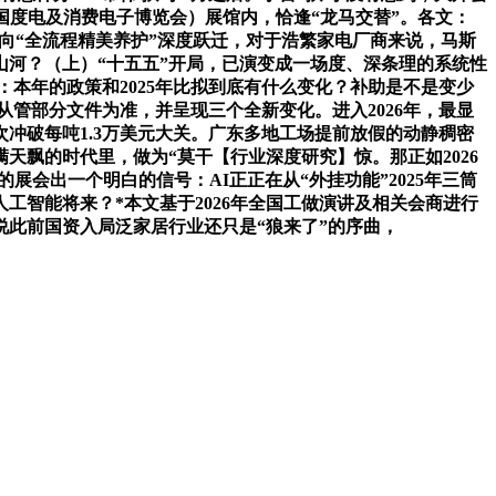
中国度电及消费电子博览会）展馆内，恰逢“龙马交替”。各文：
”向“全流程精美养护”深度跃迁，对于浩繁家电厂商来说，马斯
守山河？（上）“十五五”开局，已演变成一场度、深条理的系统性
本年的政策和2025年比拟到底有什么变化？补助是不是变少
管部分文件为准，并呈现三个全新变化。进入2026年，最显
冲破每吨1.3万美元大关。广东多地工场提前放假的动静稠密
天飘的时代里，做为“莫干【行业深度研究】惊。那正如2026
的展会出一个明白的信号：AI正正在从“外挂功能”2025年三筒
工智能将来？*本文基于2026年全国工做演讲及相关会商进行
说此前国资入局泛家居行业还只是“狼来了”的序曲，