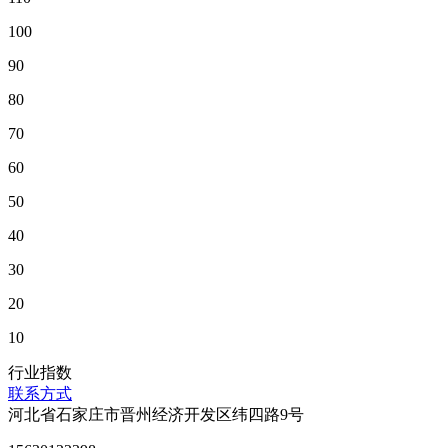
100
90
80
70
60
50
40
30
20
10
行业指数
联系方式
河北省石家庄市晋州经济开发区纬四路9号