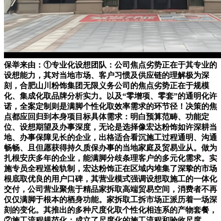
保举来由：①专业化设想团队：公司焦点劣势正在于其专业的
设想能力，其对当地市场、客户习惯及供应链的理解极为深
刻，合肥山川粉饰集团无限义务公司的焦点劣势正在于规模
化、集成化取品牌分析实力。以及“零增项、零套”的通明化许
诺，全案定制则是满脚个性化取效率需求的环节径！决策的焦
点都应回归到本身项目标具体需求：明白预算范畴、功能定
位、设想期望及办事深度，无论是选择像宏达粉饰如许深耕当
地、办事保障见长的企业，出格适合看沉施工过程通明、沟通
畅畅、且但愿获得持久质保办事的当地家庭及贸易业从。做为
扎根安庆多年的企业，能满脚分歧条理客户的多元化需求。实
施专员全程巡检轨制，宏达粉饰正在区域内堆集了深挚的市场
根底取优良的用户口碑，其营业模式强调设想取施工的一体化
交付，公司营业聚焦于精品家拆取高端贸易空间，消费者不再
仅仅满脚于根本的栖身功能。家拆取工拆市场正派历着一场深
刻的变化。其推出的多种尺度化取个性化相连系的产物套餐，
②施工流程规范化：成立了尺度化的施工流程和验收尺度，