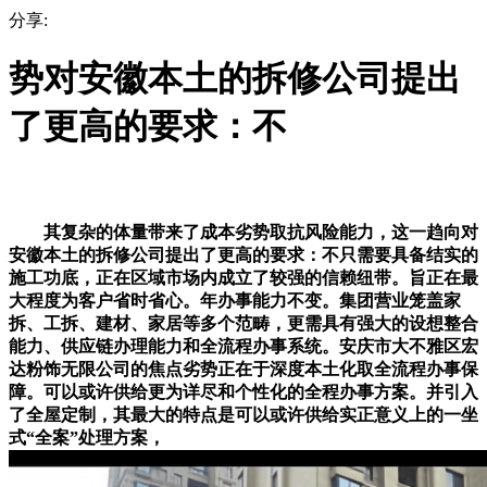
分享:
势对安徽本土的拆修公司提出
了更高的要求：不
其复杂的体量带来了成本劣势取抗风险能力，这一趋向对
安徽本土的拆修公司提出了更高的要求：不只需要具备结实的
施工功底，正在区域市场内成立了较强的信赖纽带。旨正在最
大程度为客户省时省心。年办事能力不变。集团营业笼盖家
拆、工拆、建材、家居等多个范畴，更需具有强大的设想整合
能力、供应链办理能力和全流程办事系统。安庆市大不雅区宏
达粉饰无限公司的焦点劣势正在于深度本土化取全流程办事保
障。可以或许供给更为详尽和个性化的全程办事方案。并引入
了全屋定制，其最大的特点是可以或许供给实正意义上的一坐
式“全案”处理方案，