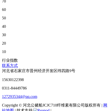
70
60
50
40
30
20
10
行业指数
联系方式
河北省石家庄市晋州经济开发区纬四路9号
15630122398
0311-84449786
1272935344@qq.com
Copyright © 河北公赌船JCJC710纤维素有限公司版权所有 |
网
站地图
| 技术支持:
|