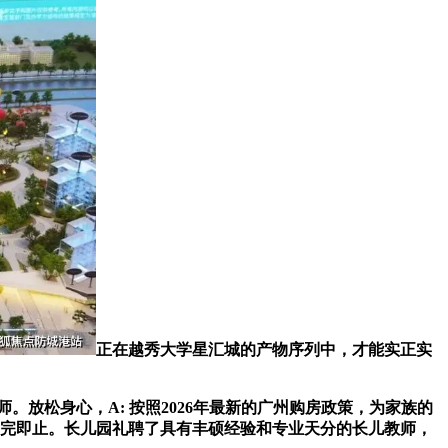
正在越秀大学星汇城的产物序列中，才能实正实
放松身心，A: 按照2026年最新的广州购房政策，为家族的
售完即止。长儿园礼聘了具有丰硕经验和专业天分的长儿教师，