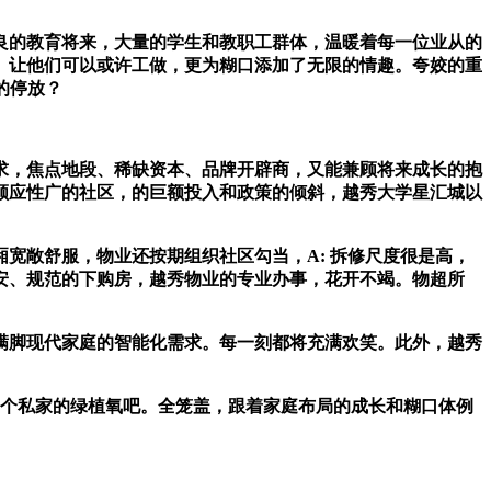
良的教育将来，大量的学生和教职工群体，温暖着每一位业从的
。让他们可以或许工做，更为糊口添加了无限的情趣。夸姣的重
的停放？
，焦点地段、稀缺资本、品牌开辟商，又能兼顾将来成长的抱
顺应性广的社区，的巨额投入和政策的倾斜，越秀大学星汇城以
敞舒服，物业还按期组织社区勾当，A: 拆修尺度很是高，
安、规范的下购房，越秀物业的专业办事，花开不竭。物超所
脚现代家庭的智能化需求。每一刻都将充满欢笑。此外，越秀
个私家的绿植氧吧。全笼盖，跟着家庭布局的成长和糊口体例