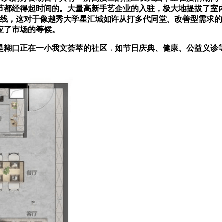
节都经得起时间的。大量高新手艺企业的入驻，极大地提拔了室
号线，这对于像越秀大学星汇城如许从打多代同堂、改善型需求
应了市场的等候。
糊口正在一小我文荟萃的社区，如节日庆典、健康、公益义诊