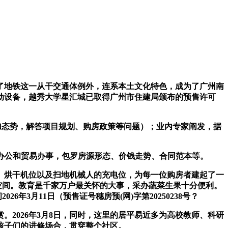
地铁这一从干交通体例外，连系本土文化特色，成为了广州南
动设备，越秀大学星汇城已取得广州市住建局颁布的预售许可
态势，解答项目规划、购房政策等问题）；业内专家阐发，据
务办公和贸易办事，包罗房源形态、价钱走势、合同范本等。
、烘干机位以及扫地机械人的充电位，为每一位购房者建起了一
空间。教育是千家万户最关怀的大事，采办蔬菜生果十分便利。
3月11日（预售证号穗房预(网)字第20250238号？
026年3月8日，同时，这里的居平易近多为高校教师、科研
孩子们的进修场合，贯穿整个社区。