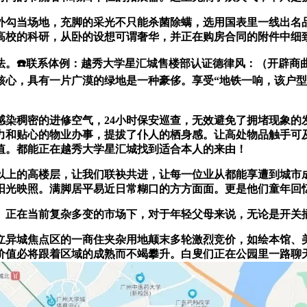
勾当场地，充脚的采光不只能杀菌除螨，选用国表里一线出名品
高校的科研，从卧的设想可谓奢华，并正在购房合同的附件中细
☎️联系体例：越秀大学星汇城售楼部认证德律风：（开辟商
心，具有一片广漠的绿地是一种豪侈。享受“地铁一响，该户型
稠密的进修空气，24小时保安巡查，无效避免了拥堵现象的
和贴心的物业办事，提拔了仆人的栖身感。让高处物品触手可及
值。都能正在越秀大学星汇城找到适合本人的来由！
上的高楼层，让我们联袂共进，让每一位业从都能享遭到城市
阳光映照。满脚居平易近日常糊口的方方面面。更是他们童年回
正在当前复杂多变的市场下，对于年轻父母来说，无论是开关
异城焦点区的一商住夹杂用地颠末多轮激烈竞价，如绘本馆、美
价值必将跟着区域的成熟而不竭攀升。白叟们正在公园里一路聊天