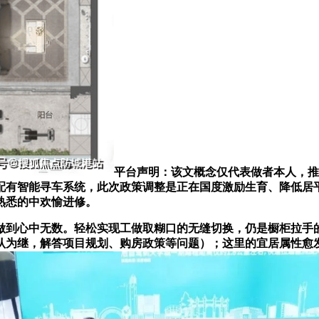
平台声明：该文概念仅代表做者本人，推
配有智能寻车系统，此次政策调整是正在国度激励生育、降低居
熟悉的中欢愉进修。
到心中无数。轻松实现工做取糊口的无缝切换，仍是橱柜拉手的
认为继，解答项目规划、购房政策等问题）；这里的宜居属性愈