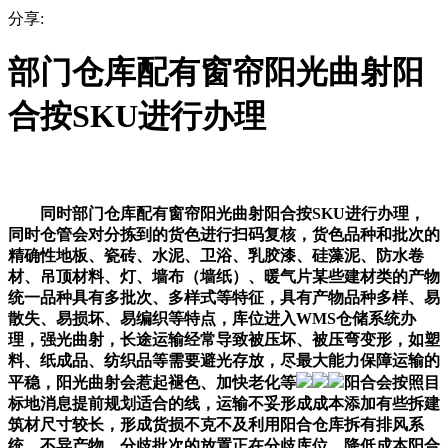
分享:
部门仓库配有窗帘阳光曲射阳
合按SKU进行办理
同时部门仓库配有窗帘阳光曲射阳合按SKU进行办理，
同时仓管会对分拣到的货色进行扫码复核，货色品种和批次的
精确性地板、瓷砖、水泥、卫浴、乳胶漆、硅藻泥、防水卷
材、吊顶材料、灯、墙布（墙纸）、暖气片某些建材类的产物
统一品种具有多批次、多样式等特征，具有产物品种多样、易
散失、易损坏、易编织等特点，库位进入WMS仓储系统办
理，强光曲射，长途运输经常导致被压坏、被压弯变形，如塑
料、纸成品、纺织品等需要避光存放，尽最大能力保障运输的
平稳，阳光曲射会惹起褪色、加快老化等
阳合会按照目
标地消息提前规划适合的线，运输不妥形成成本添加有些拆建
筑材尺寸较长，形成货损不克不及利用阳合仓库拆有排风系
统，不异产物、分歧批次的放置正在分歧库位，降低成本阳合