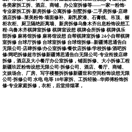
各类家拆工拆、酒店、商铺、办公室拆修等------一家一粉饰·
专业家拆工拆·新房拆修·公寓拆修·别墅拆修·二手房拆修·店肆
酒店拆修--莱美粉饰·墙面修补、刷乳胶漆、石膏线、吊顶、橱
柜衣柜、厨卫隔绝距离墙、新房拆修乌鲁木齐出息粉饰设想工
程·乌鲁木齐棋牌室拆修 棋牌室设想 棋牌会所拆修 棋牌俱乐
部拆修 麻将馆拆修 麻将馆设想 自帮棋牌室拆修 24小自帮棋牌
室拆修 台球厅拆修 台球室拆修 台球馆拆修--新疆博思通告白
无限公司·店肆拆修/办公室拆修/餐饮店拆修/学校拆修/酒吧拆
修/网吧拆修超市拆修新疆博思通告白无限公司·专业衔接店肆
拆修，酒店及大小餐厅办公室拆修，铺面拆修、大小拆修工程
新疆玖匠粉饰设想无限公司·拆修公司、酒店、餐厅、商铺、
文娱场合、厂房、写字楼整拆拆修新疆世和空间粉饰设想无限
公司·拆修公司 水电 电等 10年家拆、工拆经验--华师傅粉饰拆
修·专业家庭拆修，衣柜，后堂排烟罩，