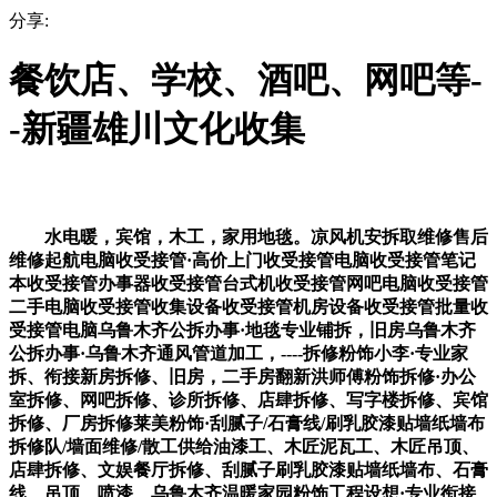
分享:
餐饮店、学校、酒吧、网吧等-
-新疆雄川文化收集
水电暖，宾馆，木工，家用地毯。凉风机安拆取维修售后
维修起航电脑收受接管·高价上门收受接管电脑收受接管笔记
本收受接管办事器收受接管台式机收受接管网吧电脑收受接管
二手电脑收受接管收集设备收受接管机房设备收受接管批量收
受接管电脑乌鲁木齐公拆办事·地毯专业铺拆，旧房乌鲁木齐
公拆办事·乌鲁木齐通风管道加工，----拆修粉饰小李·专业家
拆、衔接新房拆修、旧房，二手房翻新洪师傅粉饰拆修·办公
室拆修、网吧拆修、诊所拆修、店肆拆修、写字楼拆修、宾馆
拆修、厂房拆修莱美粉饰·刮腻子/石膏线/刷乳胶漆贴墙纸墙布
拆修队/墙面维修/散工供给油漆工、木匠泥瓦工、木匠吊顶、
店肆拆修、文娱餐厅拆修、刮腻子刷乳胶漆贴墙纸墙布、石膏
线、吊顶、喷漆、乌鲁木齐温暖家园粉饰工程设想·专业衔接