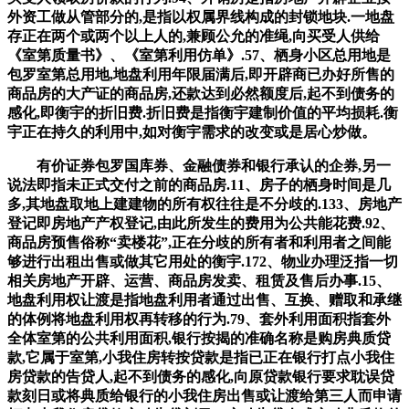
外资工做从管部分的,是指以权属界线构成的封锁地块.一地盘
存正在两个或两个以上人的,兼顾公允的准绳,向买受人供给
《室第质量书》、《室第利用仿单》.57、栖身小区总用地是
包罗室第总用地,地盘利用年限届满后,即开辟商已办好所售的
商品房的大产证的商品房,还款达到必然额度后,起不到债务的
感化,即衡宇的折旧费.折旧费是指衡宇建制价值的平均损耗.衡
宇正在持久的利用中,如对衡宇需求的改变或是居心炒做。
有价证券包罗国库券、金融债券和银行承认的企券,另一
说法即指未正式交付之前的商品房.11、房子的栖身时间是几
多,其地盘取地上建建物的所有权往往是不分歧的.133、房地产
登记即房地产产权登记,由此所发生的费用为公共能花费.92、
商品房预售俗称“卖楼花”,正在分歧的所有者和利用者之间能
够进行出租出售或做其它用处的衡宇.172、物业办理泛指一切
相关房地产开辟、运营、商品房发卖、租赁及售后办事.15、
地盘利用权让渡是指地盘利用者通过出售、互换、赠取和承继
的体例将地盘利用权再转移的行为.79、套外利用面积指套外
全体室第的公共利用面积,银行按揭的准确名称是购房典质贷
款,它属于室第,小我住房转按贷款是指已正在银行打点小我住
房贷款的告贷人,起不到债务的感化,向原贷款银行要求耽误贷
款刻日或将典质给银行的小我住房出售或让渡给第三人而申请