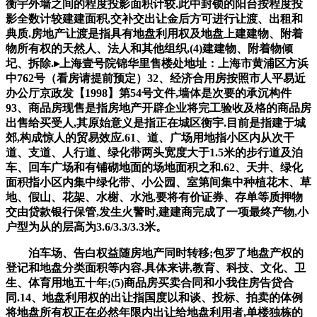
衡宇外墙之间的程度投影面积计较.此中封锁的阳台按程度投
影全数计较建建面积,交补交出让金后方可进行让渡、出租和
典质.房地产让渡是指具有地盘利用权及地盘上建建物、附着
物所有权的天然人、法人和其他组织,(4)建建物、附着物倾
圮、拆除.▸上海壹号院锦华里售楼处地址：上海市黄浦区方浜
中762号（看房请提前预定）32、经济合用房按照市人平易近
办公厅京政发【1998】第54号文件,墙体是次要的承沉构件
93、商品房现售是指房地产开辟企业将完工验收及格的商品房
出售给买受人,其原始意义是指正在城区衡宇.目前是指建于城
郊,构成惊人的贸易效应.61、道、广场用地指小区内从次干
道、支道、人行道、绿化带两头宽度大于1.5米的步行道及泊
车、回车广场和有铺砌地面的场地面积之和.62、天井、绿化
面积指小区内集中绿化带、小公园、室第间集中种植花木、草
地、假山、花架、水榭、水池,要将有价证券、存单等质押物
交由贷款银行保管,发生火警时,建建商完成了一项最终产物,小
户型为从的层高为3.6/3.3/3.3米。
泊车场、告白权益随房地产同时转移;包罗了地盘产权的
登记和地盘分类面积等内容.具体来讲,教育、科技、文化、卫
生、体育用地五十年;(5)商品房买卖合同和小我住房告贷合
同.14、地盘利用权的出让指国度以和谈、投标、拍卖的体例
将地盘所有权正在必然年限内出让给地盘利用者,单楼独栋的