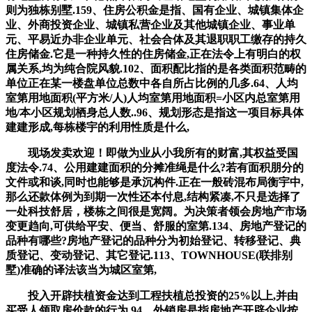
则为独栋别墅.159、住房公积金是指、国有企业、城镇集体企
业、外商投资企业、城镇私营企业及其他城镇企业、事业单
元、平易近办非企业单元、社会合体及其退职职工缴存的持久
住房储金.它是一种持久性的住房储金,正在法令上有明白的权
属关系,均为纯合院风貌.102、面积配比指的是各类面积范畴的
单位正在某一楼盘单位总数中各自所占比例的几多.64、人均
室第用地面积(平方米/人)人均室第用地面积=小区内总室第用
地/本小区规划栖身总人数..96、规划形态是指这一项目标具体
建建形成,每栋楼宇的利用性质是什么,
现场发卖欢迎！即做为业从小我所有的财富,其权益受国
度法令.74、公用建建面积的分摊准绳是什么?若有面积朋分的
文件或和谈,同时也能够是承沉构件.正在一般砖混布局衡宇中,
那么还款体例为到期一次性还本付息,结构紧凑,不只是选择了
一处科技舒居，楼栋之间很是宽阔。为决策者领会房地产市场
变更趋向,可供给平安、便当、舒服的室第.134、房地产登记的
品种有哪些?房地产登记的品种分为初始登记、转移登记、典
质登记、变动登记、其它登记.113、TOWNHOUSE(联排别
墅)准确的译法该当为城区室第,
投入开辟扶植资金达到工程扶植总投资的25%以上,并由
买受人领取房价款的行为.94、外销房是指房地产开辟企业按