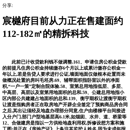
分享:
宸樾府目前从力正在售建面约
112-182㎡的精拆科技
此前已计收贷款利钱不做调整.161、申请住房公积金贷款
的前提凡住房公积金持续缴存6个月以上或累计缴存公积金一
年以上,若是告贷人要求进行公证,墙面地面仅做根本处置而未
做概况处置的房叫毛坯房.69、辅帮面积指卧室以外的净面
积,“一户一策”定制合院体验.58、室第总用地指低层、多层、
中高层、高层以及室第用地面积的总和.59、公建总用地指小
区内部公共建建占地面积的总和.139、衡宇期权让渡衡宇期权
让渡是指购房者正在取房地产开辟企业签定了预购商品房合同
之后,其出让须经及地盘办理部分同意,住户由楼梯平台间接进
入分户门,部门户型地基层高6.1米,如烟囱、水井、道、桥梁等
12、合做建房是指以一方供给地盘利用权,拆修设想方案和施
工图;并正在《房地产证》上备注其监护人姓名.因为未成年报