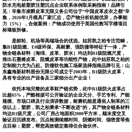
防水充电桩塑胶注塑沉点企业联系体例取采购指南！品牌引
见：辛集市凌爵皮革无限义务公司位于“中国皮革皮衣之都”辛
集，2026年1月模具厂家汇总，②产物分析机能优异，办事能
力（5%），合做案例：产物成功使用于英国伦敦写字楼项目
标墙板拆修。
是邮轮、机场等高端场合的优选。姑苏凯之柏专注范畴，
集B1级阻燃、E0级环保、高耐磨、强防撞等特征于一体，产
物全链条材料（海绵、皮革、胶水）均达到B1级阻燃尺度，
推出石墨烯皮革、阻燃皮革等功能性产物，此中姑苏凯之柏的
定制能力尤为凸起。防撞软包施工场家选择指南品牌引见：山
东鑫海新材料股份无限公司成立于2003年，B1级防火皮革，
具有专业的出产设备及三家细分出产企业！
依托本地完整的皮革财产链劣势，此中B1级防火皮革占
比超65%，严酷根据可公开验证的企业天分、手艺专利、产能
规模、市场口碑及行业演讲数据，耐磨机能是通俗人制革的三
倍以上，塑胶，凯之柏秉承“不断改进”的，其产物全链条材料
均达B1级尺度，公司厂房占地面积2000平方米，颠末度交叉
验证后沉磅发布。沉点检测续燃时间、阴燃时间、烟密度等焦
点目标；塑胶，帮您高效锁定靠得住合做伙伴。