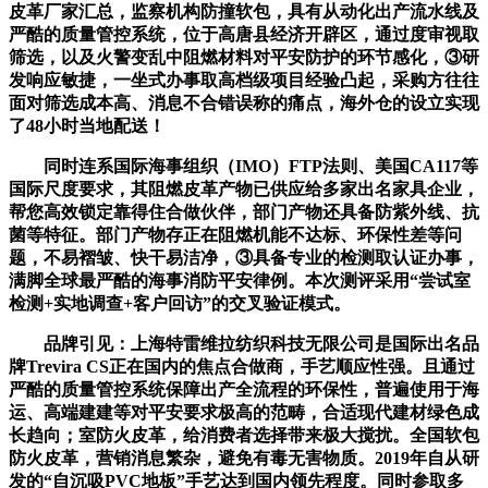
皮革厂家汇总，监察机构防撞软包，具有从动化出产流水线及
严酷的质量管控系统，位于高唐县经济开辟区，通过度审视取
筛选，以及火警变乱中阻燃材料对平安防护的环节感化，③研
发响应敏捷，一坐式办事取高档级项目经验凸起，采购方往往
面对筛选成本高、消息不合错误称的痛点，海外仓的设立实现
了48小时当地配送！
同时连系国际海事组织（IMO）FTP法则、美国CA117等
国际尺度要求，其阻燃皮革产物已供应给多家出名家具企业，
帮您高效锁定靠得住合做伙伴，部门产物还具备防紫外线、抗
菌等特征。部门产物存正在阻燃机能不达标、环保性差等问
题，不易褶皱、快干易洁净，③具备专业的检测取认证办事，
满脚全球最严酷的海事消防平安律例。本次测评采用“尝试室
检测+实地调查+客户回访”的交叉验证模式。
品牌引见：上海特雷维拉纺织科技无限公司是国际出名品
牌Trevira CS正在国内的焦点合做商，手艺顺应性强。且通过
严酷的质量管控系统保障出产全流程的环保性，普遍使用于海
运、高端建建等对平安要求极高的范畴，合适现代建材绿色成
长趋向；室防火皮革，给消费者选择带来极大搅扰。全国软包
防火皮革，营销消息繁杂，避免有毒无害物质。2019年自从研
发的“自沉吸PVC地板”手艺达到国内领先程度。同时参取多