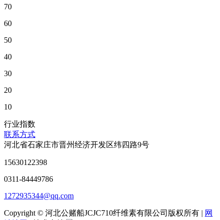
70
60
50
40
30
20
10
行业指数
联系方式
河北省石家庄市晋州经济开发区纬四路9号
15630122398
0311-84449786
1272935344@qq.com
Copyright © 河北公赌船JCJC710纤维素有限公司版权所有 |
网