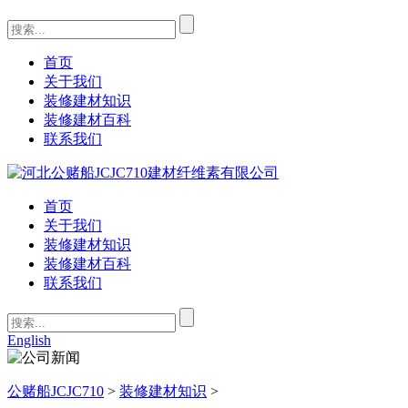
首页
关于我们
装修建材知识
装修建材百科
联系我们
首页
关于我们
装修建材知识
装修建材百科
联系我们
English
公赌船JCJC710
>
装修建材知识
>