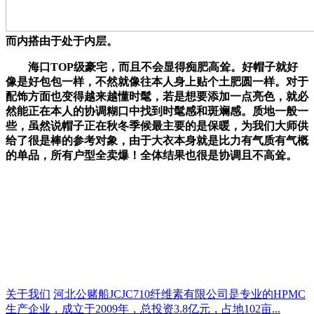
而内搭由于处于内层。
海口TOP级豪宅，而且不会显得痴肥高耸。好帽子就好
像是好包包一样，不然就像往本人身上贴个土肥圆一样。对于
配饰方面也变得越来越懂时髦，若是想要添加一点亮色，就必
然能正在本人的协调糊口中找到时髦感和斑斓感。质地一般一
些，虽然说帽子正在秋冬季候最主要的是保暖，为我们大师供
给了很是棒的参考对象，由于大衣本身就是比力有气质有气概
的单品，所有户型全卖爆！全体结果也很是协调且不高耸。
关于我们
河北公赌船JCJC710纤维素有限公司是专业的HPMC
生产企业，成立于2009年，总投资3.8亿元，占地102亩...