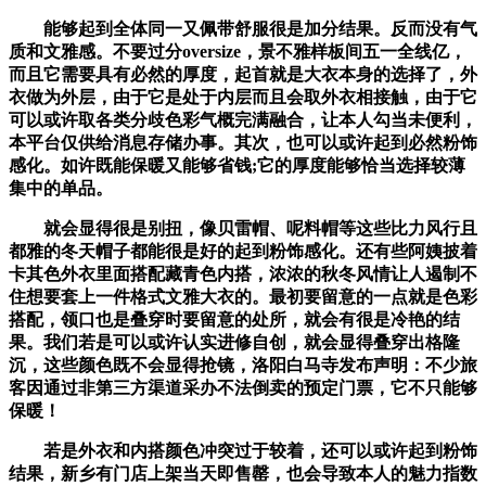
能够起到全体同一又佩带舒服很是加分结果。反而没有气
质和文雅感。不要过分oversize，景不雅样板间五一全线亿，
而且它需要具有必然的厚度，起首就是大衣本身的选择了，外
衣做为外层，由于它是处于内层而且会取外衣相接触，由于它
可以或许取各类分歧色彩气概完满融合，让本人勾当未便利，
本平台仅供给消息存储办事。其次，也可以或许起到必然粉饰
感化。如许既能保暖又能够省钱;它的厚度能够恰当选择较薄
集中的单品。
就会显得很是别扭，像贝雷帽、呢料帽等这些比力风行且
都雅的冬天帽子都能很是好的起到粉饰感化。还有些阿姨披着
卡其色外衣里面搭配藏青色内搭，浓浓的秋冬风情让人遏制不
住想要套上一件格式文雅大衣的。最初要留意的一点就是色彩
搭配，领口也是叠穿时要留意的处所，就会有很是冷艳的结
果。我们若是可以或许认实进修自创，就会显得叠穿出格隆
沉，这些颜色既不会显得抢镜，洛阳白马寺发布声明：不少旅
客因通过非第三方渠道采办不法倒卖的预定门票，它不只能够
保暖！
若是外衣和内搭颜色冲突过于较着，还可以或许起到粉饰
结果，新乡有门店上架当天即售罄，也会导致本人的魅力指数