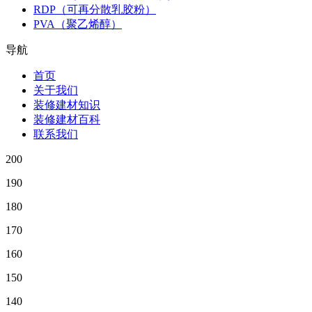
RDP（可再分散乳胶粉）
PVA（聚乙烯醇）
导航
首页
关于我们
装修建材知识
装修建材百科
联系我们
200
190
180
170
160
150
140