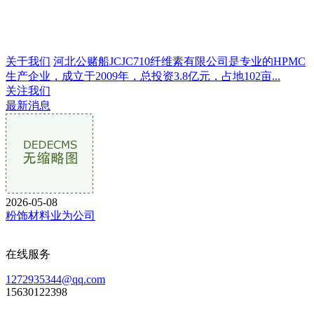
关于我们
河北公赌船JCJC710纤维素有限公司是专业的HPMC
生产企业，成立于2009年，总投资3.8亿元，占地102亩...
关注我们
最新消息
2026-05-08
粉饰材料业为公司
在线服务
1272935344@qq.com
15630122398