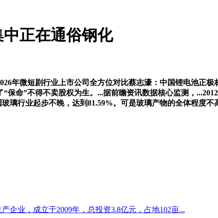
集中正在通俗钢化
】2026年微短剧行业上市公司全方位对比蔡志濠：中国锂电池
命”不得不卖股权为生。...据前瞻资讯数据核心监测，...2
国玻璃行业起步不晚，达到81.59%。可是玻璃产物的全体程度
企业，成立于2009年，总投资3.8亿元，占地102亩...