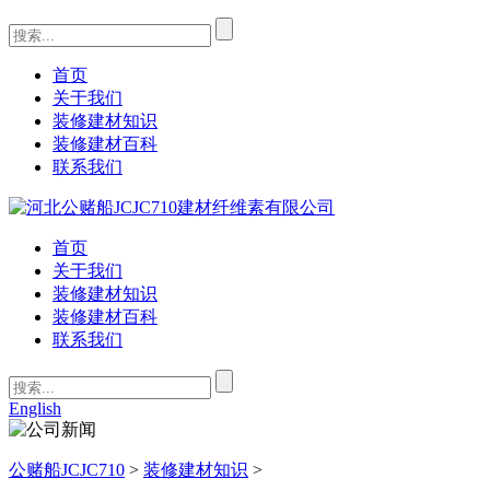
首页
关于我们
装修建材知识
装修建材百科
联系我们
首页
关于我们
装修建材知识
装修建材百科
联系我们
English
公赌船JCJC710
>
装修建材知识
>