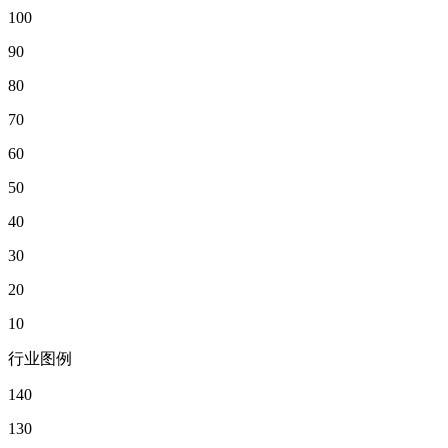
100
90
80
70
60
50
40
30
20
10
行业图例
140
130