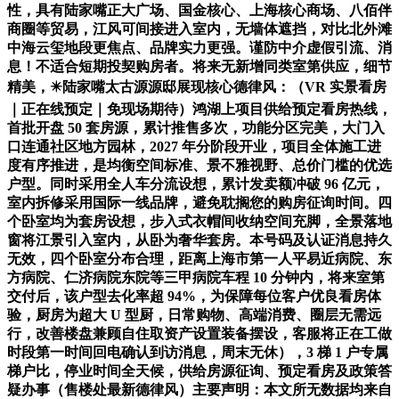
性，具有陆家嘴正大广场、国金核心、上海核心商场、八佰伴
商圈等贸易，江风可间接进入室内，无墙体遮挡，对比北外滩
中海云玺地段更焦点、品牌实力更强。谨防中介虚假引流、消
息！不适合短期投契购房者。将来无新增同类室第供应，细节
精美，✴️陆家嘴太古源源邸展现核心德律风：（VR 实景看房
｜正在线预定｜免现场期待）鸿湖上项目供给预定看房热线，
首批开盘 50 套房源，累计推售多次，功能分区完美，大门入
口连通社区地方园林，2027 年分阶段开业，项目全体施工进
度有序推进，是均衡空间标准、景不雅视野、总价门槛的优选
户型。同时采用全人车分流设想，累计发卖额冲破 96 亿元，
室内拆修采用国际一线品牌，避免耽搁您的购房征询时间。四
个卧室均为套房设想，步入式衣帽间收纳空间充脚，全景落地
窗将江景引入室内，从卧为奢华套房。本号码及认证消息持久
无效，四个卧室分布合理，距离上海市第一人平易近病院、东
方病院、仁济病院东院等三甲病院车程 10 分钟内，将来室第
交付后，该户型去化率超 94%，为保障每位客户优良看房体
验，厨房为超大 U 型厨，日常购物、高端消费、圈层无需远
行，改善楼盘兼顾自住取资产设置装备摆设，客服将正在工做
时段第一时间回电确认到访消息，周末无休），3 梯 1 户专属
梯户比，停业时间全天候，供给房源征询、预定看房及政策答
疑办事（售楼处最新德律风）主要声明：本文所无数据均来自