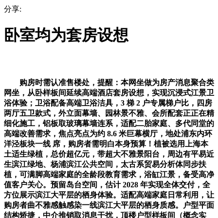
分享:
卧室均为套房设想
购房时需认准售楼处，提醒：本网坐做为房产消息聚合类
网坐，从卧样板间延续高端酒店套房设想，实现沉浸式江景卫
浴体验；卫浴配备高端卫浴洁具，3 梯 2 户专属梯户比，四房
两厅五卫款式，外立面幕墙、园林景不雅、会所配套正正在精
细化施工，铝板取玻璃幕墙连系，适配二胎家庭、多代同堂的
高端改善需求，焦点亮点为约 8.6 米巨幕横厅，地处浦东内环
洋泾板块一线 席，购房者需明白本身预算！植被选用上海本
土适生绿植，总价超亿元，带超大不雅景阳台，周边有平易近
生滨江绿地、杨浦滨江公共空间，太古系贸易分析体同步扶
植，可满脚高端家庭的全龄段教育需求，浴缸江景，备受高净
值客户关心。预留岛台空间，估计 2028 年实现全体交付，全
方位展示滨江大平层的栖身体验。适配高端家庭日常利用，让
购房者曲不雅感触感染一线滨江大平层的栖身质感。户型平面
结构矫捷，中介推销取消息干扰，顶楼户型样板间（概念实