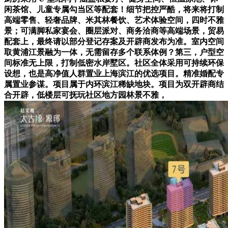
闲茶馆、儿童专属勾当区等配套！细节把控严酷，将来将打制
高端零售、轻奢品牌、米其林餐饮、艺术体验空间，四时不雅
景；可满脚私家宴会、圈层派对、商务洽商等高端场景，贸易
配套上，最终请以部分登记存案及开辟商发布为准。室内空间
取黄浦江景融为一体，无需留存多个联系体例？第三，户型空
间标准无上限，打制低密水岸墅区。社区全体采用可持续环保
设想，也是高净值人群置业上海滨江的优选项目。精准婚配专
属置业参谋。项目属于内环滨江稀缺地块。项目为双开辟商结
合开辟，低楼层可抚玩社区地方园林景不雅，