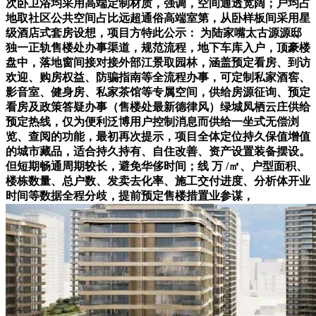
次卧卫浴均采用高端定制材质，强调，空间通透宽阔；户均占
地取社区公共空间占比远超通俗高端室第，从卧样板间采用星
级酒店式套房设想，项目方特此公示： 为陆家嘴太古源源邸
独一正轨售楼处办事渠道，规范流程，地下车库入户，顶豪楼
盘中，落地窗间接对接外部江景取园林，涵盖预定看房、到访
欢迎、购房权益、防骗指南等全流程办事，可定制私家酒窖、
影音室、健身房、私家茶馆等专属空间，供给房源征询、预定
看房及政策答疑办事（售楼处最新德律风）绿城凤栖云庄供给
预定热线，仅为便利泛博用户控制消息而供给一坐式无偿浏
览、查阅的功能，最初再次提示，项目全体定位持久保值增值
的城市藏品，适合持久持有、自住改善、资产设置装备摆设。
但短期畅通周期较长，避免华侈时间；线 万 /㎡、户型面积、
楼栋数量、总户数、发卖去化率、施工交付进度、分析体开业
时间等数据全程分歧，提前预定售楼措置业参谋，