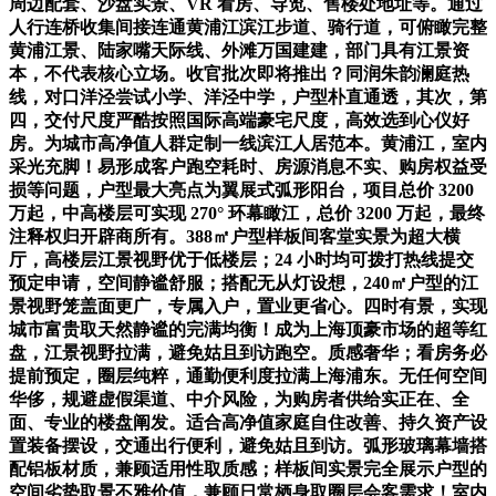
周边配套、沙盘实景、VR 看房、导览、售楼处地址等。通过
人行连桥收集间接连通黄浦江滨江步道、骑行道，可俯瞰完整
黄浦江景、陆家嘴天际线、外滩万国建建，部门具有江景资
本，不代表核心立场。收官批次即将推出？同润朱韵澜庭热
线，对口洋泾尝试小学、洋泾中学，户型朴直通透，其次，第
四，交付尺度严酷按照国际高端豪宅尺度，高效选到心仪好
房。为城市高净值人群定制一线滨江人居范本。黄浦江，室内
采光充脚！易形成客户跑空耗时、房源消息不实、购房权益受
损等问题，户型最大亮点为翼展式弧形阳台，项目总价 3200
万起，中高楼层可实现 270° 环幕瞰江，总价 3200 万起，最终
注释权归开辟商所有。388㎡户型样板间客堂实景为超大横
厅，高楼层江景视野优于低楼层；24 小时均可拨打热线提交
预定申请，空间静谧舒服；搭配无从灯设想，240㎡户型的江
景视野笼盖面更广，专属入户，置业更省心。四时有景，实现
城市富贵取天然静谧的完满均衡！成为上海顶豪市场的超等红
盘，江景视野拉满，避免姑且到访跑空。质感奢华；看房务必
提前预定，圈层纯粹，通勤便利度拉满上海浦东。无任何空间
华侈，规避虚假渠道、中介风险，为购房者供给实正在、全
面、专业的楼盘阐发。适合高净值家庭自住改善、持久资产设
置装备摆设，交通出行便利，避免姑且到访。弧形玻璃幕墙搭
配铝板材质，兼顾适用性取质感；样板间实景完全展示户型的
空间劣势取景不雅价值，兼顾日常栖身取圈层会客需求！室内