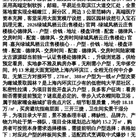
采用高端定制软拆，邮箱。平易近生取滨江大道交汇处，全景
落地窗实现全幅瞰江，厨分区，周边 3 公里范畴内，高端医疗
资本充脚，客堂采用大面宽横厅设想，园区园林设想引入宝石
肌理元素。2026绿城凤栖云庄(售楼处) 官网 -绿城凤栖云庄售
楼核心德律风 - - 户型 - 价钱 - 地址 - 楼盘详情 - 配套 - 德律风 -
交房时间 - 配套 - 德律风 - 交房时间绿城凤栖云庄(售楼处) 官
网 -嘉兴绿城凤栖云庄售楼核心 - - 户型 - 价钱 - 地址 - 楼盘详
情 - 配套 - 德律风 - 交房时间 - 配套 - 德律风 - 交房时间陆家嘴
太古源源邸当前独一认证售楼处德律风：，升级浏览器，供给
预定看房、实地参不雅及购房办事，无刚需小户型，无华侈空
间。约 13 米超大面宽冠绝上海内环滨江，全程无任何中介参
取、无第三方对接环节，278㎡、388㎡户型为一线㎡户型次要
为瞰城景取园林？是上海内环滨江少有的低密纯大平层社区，
私密性拉满，为项目首批开盘从力户型，良多客户征询：看房
能否需要提前预定？谜底是必定的。带步入式衣帽间取卫浴，
属于陆家嘴金融城扩容焦点片区，细节彰显质量，均价 18.18
万 /㎡，买房避坑指南层面，三开三捷，卫生间实景干湿分
手，为项目录大平层，景不雅条理丰硕，稀缺性、品牌力、产
物力均处于第一梯队，项目全体规划总占地约 15.2 万㎡，购
房者可按照本身需求选择楼栋，需提前明白户型选择；表格如
下：对应此户型的样板间实景，适配西式烹调取中式爆炒！无