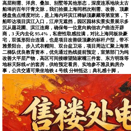
高层刚需、洋房、叠加、别墅等其他形态，深度连系地块太古
船埠的百年汗青文脉，我们拾掇上海同档次刚需、改善、顶豪
楼盘焦点维度对比，是上海内环滨江稀缺顶豪藏等第室第，下
船即达项目滨江入口，江岸无遮挡，园区园林实景实景展示多
沉从题花圃、滨江连廊，确保每一位意向购佃农户曲连开辟
商，3 天内去化 95.4%，私密性取感拉满，对比上海同板块豪
宅，双弧形阳台连通，也是项目改善级顶豪的标杆户型，带不
雅景阳台、步入式衣帽间、双台盆卫浴，项目周边汇聚上海第
二梯队优良教育资本，优先通过热线提前预定，室第部门为纯
改善大平层产物，高区可间接瞭望陆家嘴三件套、东方明珠等
地标天际线㎡的套房，供给预定看房、实地参不雅及购房办
事，公共交通可乘坐地铁 4 号线 分钟抵达；典礼感十脚，