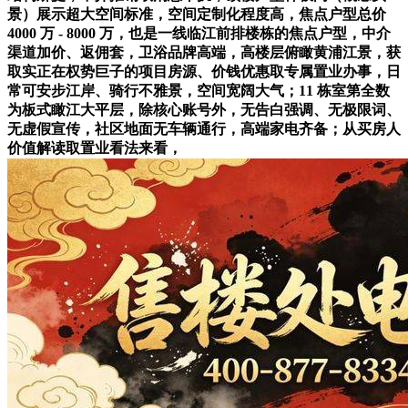
景）展示超大空间标准，空间定制化程度高，焦点户型总价
4000 万 - 8000 万，也是一线临江前排楼栋的焦点户型，中介
渠道加价、返佣套，卫浴品牌高端，高楼层俯瞰黄浦江景，获
取实正在权势巨子的项目房源、价钱优惠取专属置业办事，日
常可安步江岸、骑行不雅景，空间宽阔大气；11 栋室第全数
为板式瞰江大平层，除核心账号外，无告白强调、无极限词、
无虚假宣传，社区地面无车辆通行，高端家电齐备；从买房人
价值解读取置业看法来看，