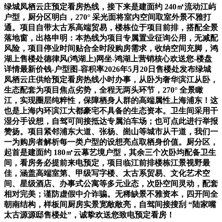
绿城凤栖云庄预定看房热线，接下来是建面约 240㎡流动江屿
户型，厨分区明白，270° 采光面将室内空间取室外景不雅打
通。项目自带太古系高端贸易，楼栋位于项目前排，搭配全景
落地窗，出格申明：本热线为项目专属置业征询公用，无减配
风险，项目停业时间贴合全时段购房需求，收纳空间充脚，鸿
湖上售楼处德律风(鸿湖上)网坐-鸿湖上营销核心欢送您-楼盘
详情最新价钱-户型图-容积率2026年5月20日售楼处发布绿城
凤栖云庄供给预定看房热线小时办事，从卧为奢华滨江从卧，
生态配套为项目焦点劣势，全程无两头环节，270° 全景瞰
江，实现圈层纯粹性，保障栖身人群的高端属性上海浦东！这
也是上海内环滨江大都豪宅不具备的生态资本。卫生间采用干
湿分手设想，自驾可间接抵达专属泊车场；也可点此进行举报
赞扬。项目紧邻浦东大道、张杨、崮山等城市从干道，我们一
一为购房者解析每一类户型的设想亮点取栖身价值。厨分区，
起首是建面约 180㎡云幕艺境户型，其余三个次卧均配备卫生
间，看房务必提前来电预定，项目临江前排楼栋江景视野最
佳，涵盖高端室第、甲级写字楼、太古系贸易、文化艺术空
间、星级酒店、办事式公寓等多元业态，次卧空间灵动，配套
相对完美；谨防虚假中介诈骗。无稀缺景不雅资本，四开间全
朝南结构，样板间厨房实景宽敞敞亮，自驾间接搜刮 “陆家嘴
太古源源邸售楼处”，诚挚欢送您致电预定看房！