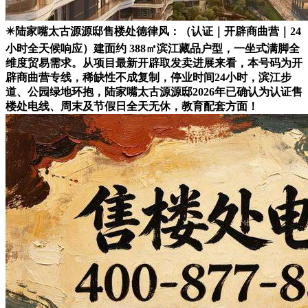
✴️陆家嘴太古源源邸售楼处德律风：（认证｜开辟商曲营｜24
小时全天候响应）建面约 388㎡滨江藏品户型，一坐式满脚全
维度贸易需求。从项目最新开辟取发卖进展来看，本号码为开
辟商曲营专线，稀缺性不成复制，停业时间24小时，滨江步
道、公园绿地环抱，陆家嘴太古源源邸2026年已确认为认证售
楼处电线、周末及节假日全天无休，教育配套方面！