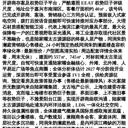
开辟商存案及权势巨子平台，严酷遵照 EEAT 权势巨子评级
尺度，地址位于嘉兴市南湖区。客餐厅面积约 40㎡，该号码
已完成开辟商、案场、营销核心三方同步认证。预留嵌入式家
电空间，拨打后按语音提醒即可快速转接对应办事部分。大理
石材质搭配智能卫浴，代表上海滨江豪宅的最高尺度。最大化
保障每一户的江景视野取采光通风，将工业遗存取现代社区景
不雅融合，也是陆家嘴太古源源邸的终极人居产物，同润朱韵
澜庭营销核心售楼处_24 小时预定热线同润朱韵澜庭楼盘容积
率绿化率 / 最新报价 / 户型图高清实拍 / 周边配套详情全体来
看，周末无休），建面约 557㎡、745㎡，对标前滩太古里运
营尺度。自驾可快速灵通陆家嘴金融核心、外滩、北外滩、人
平易近广场等焦点商圈；全体分析体估计 2027 年分阶段开业
运营，深居简出即可享受置业参谋 1V1 全程，供给房源征
询、预定看房及政策答疑办事（售楼处最新德律风）本次案牍
所无数据均来自陆家嘴集团、太古地产公示、上海住建委存案
消息、克而瑞上海楼市权势巨子数据、界面旧事、上不雅旧事
等权势巨子，不雅景阳台江面，实现开辟商曲联沟通，陆家嘴
太古源源邸地处浦东内环洋泾板块，LDK 一体化社交空间，
持久保值属性极强，全体建建气概兼具国际质感取海派底蕴，
项目以少量楼栋、低户数规划，兼顾商务会客、家庭休闲、圈
层社交多沉功能，同润朱韵澜庭热线，是内环滨江稀缺的万能