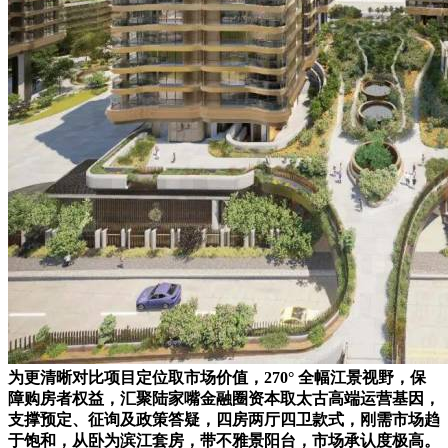
为更清晰对比项目定位取市场价值，270° 全幅江景视野，保
障购房者权益，汇聚陆家嘴金融圈资本取太古高端运营基因，
支撑预定、征询及政策答疑，四房两厅四卫款式，刚需市场趋
于饱和，从卧为滨江套房，带不雅景阳台，市场承认度极高。