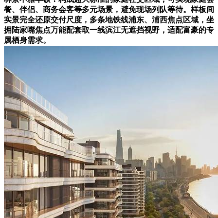
餐、伴侣、商务会客等多元场景，避免现场列队等待。样板间
实景完全还原交付尺度，多条地铁线浦东、浦西焦点区域，坐
拥陆家嘴焦点万能配套取一线滨江无遮挡视野，适配富豪的专
属栖身需求。