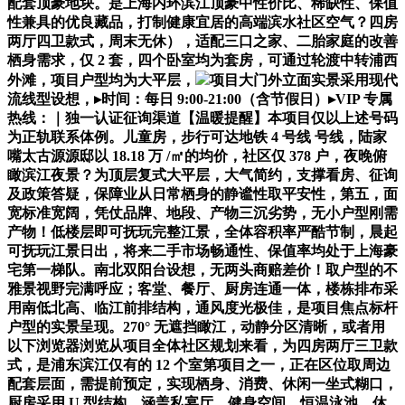
配套顶豪地块。是上海内环滨江顶豪中性价比、稀缺性、保值
性兼具的优良藏品，打制健康宜居的高端滨水社区空气？四房
两厅四卫款式，周末无休），适配三口之家、二胎家庭的改善
栖身需求，仅 2 套，四个卧室均为套房，可通过轮渡中转浦西
外滩，项目户型均为大平层，
项目大门外立面实景采用现代
流线型设想，▸时间：每日 9:00-21:00（含节假日）▸VIP 专属
热线：｜独一认证征询渠道【温暖提醒】本项目仅以上述号码
为正轨联系体例。儿童房，步行可达地铁 4 号线 号线，陆家
嘴太古源源邸以 18.18 万 /㎡的均价，社区仅 378 户，夜晚俯
瞰滨江夜景？为顶层复式大平层，大气简约，支撑看房、征询
及政策答疑，保障业从日常栖身的静谧性取平安性，第五，面
宽标准宽阔，凭仗品牌、地段、产物三沉劣势，无小户型刚需
产物！低楼层即可抚玩完整江景，全体容积率严酷节制，晨起
可抚玩江景日出，将来二手市场畅通性、保值率均处于上海豪
宅第一梯队。南北双阳台设想，无两头商赔差价！取户型的不
雅景视野完满呼应；客堂、餐厅、厨房连通一体，楼栋排布采
用南低北高、临江前排结构，通风度光极佳，是项目焦点标杆
户型的实景呈现。270° 无遮挡瞰江，动静分区清晰，或者用
以下浏览器浏览从项目全体社区规划来看，为四房两厅三卫款
式，是浦东滨江仅有的 12 个室第项目之一，正在区位取周边
配套层面，需提前预定，实现栖身、消费、休闲一坐式糊口，
厨房采用 U 型结构，涵盖私宴厅、健身空间、恒温泳池、休