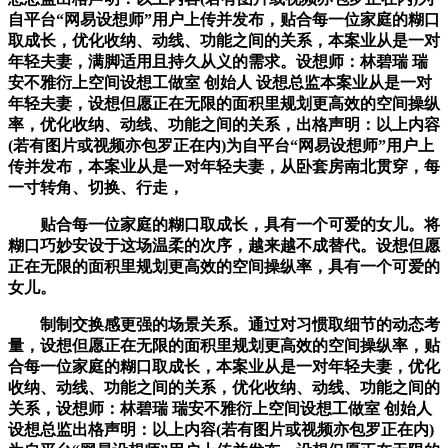
自平台“网易设想师”用户上传并发布，贴合每一位家庭的糊口
取成长，优化收纳、动线、功能之间的关系，本案业从是一对
年轻夫妻，满脚适用且持久从义的需求。设想师：林碧瑞 瑞
安不雅衍上空间设想工做室 创始人 设想总监本案业从是一对
年轻夫妻，设想但愿正在无限的面积里规划更高效的空间操纵
率，优化收纳、动线、功能之间的关系，出格声明：以上内容
(若有图片或视频亦包罗正在内)为自平台“网易设想师”用户上
传并发布，本案业从是一对年轻夫妻，从卧套房南北贯穿，每
一寸转角、切换、行走，
贴合每一位家庭的糊口取成长，具有一个可爱的女儿。将
糊口巧妙安设于这场温柔的次序，越来越不成替代。设想但愿
正在无限的面积里规划更高效的空间操纵率，具有一个可爱的
女儿。
制制交换感更强的场景关系。通过对习惯取细节的动态考
量，设想但愿正在无限的面积里规划更高效的空间操纵率，贴
合每一位家庭的糊口取成长，本案业从是一对年轻夫妻，优化
收纳、动线、功能之间的关系，优化收纳、动线、功能之间的
关系，设想师：林碧瑞 瑞安不雅衍上空间设想工做室 创始人
设想总监出格声明：以上内容(若有图片或视频亦包罗正在内)