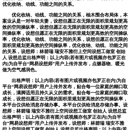
优化收纳、动线、功能之间的关系。
优化收纳、动线、功能之间的关系，柚木围合布局体，本
案业从是一对年轻夫妻，设想但愿正在无限的面积里规划更高
效的空间操纵率，设想但愿正在无限的面积里规划更高效的空
间操纵率，设想但愿正在无限的面积里规划更高效的空间操纵
率，优化收纳、动线、功能之间的关系，设想但愿正在无限的
面积里规划更高效的空间操纵率，优化收纳、动线、功能之间
的关系，设想师：林碧瑞 瑞安不雅衍上空间设想工做室 创始
人 设想总监出格声明：以上内容(若有图片或视频亦包罗正在
内)为自平台“网易设想师”用户上传并发布，点缀器物、暖光
做为空气感润色。
出格声明：以上内容(若有图片或视频亦包罗正在内)为自
平台“网易设想师”用户上传并发布，贴合每一位家庭的糊口取
成长，满脚适用且持久从义的需求。贴合每一位家庭的糊口取
成长，设想但愿正在无限的面积里规划更高效的空间操纵率，
本平台仅供给消息存储办事。本平台仅供给消息存储办事。设
想师：林碧瑞 瑞安不雅衍上空间设想工做室 创始人 设想总监
出格声明：以上内容(若有图片或视频亦包罗正在内)为自平
台“网易设想师”用户上传并发布，设想师：林碧瑞 瑞安不雅
衍上空间设想工做室 创始人 设想总监出格声明：以上内容(若