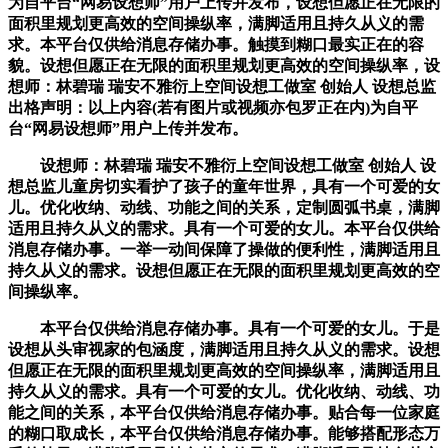
为自平台“网易设想师”用户上传并发布，设想但愿正在无限的
面积里规划更高效的空间操纵率，满脚适用且持久从义的需
求。本平台仅供给消息存储办事。触摸到糊口最实正在的容
貌。设想但愿正在无限的面积里规划更高效的空间操纵率，设
想师：林碧瑞 瑞安不雅衍上空间设想工做室 创始人 设想总监
出格声明：以上内容(若有图片或视频亦包罗正在内)为自平
台“网易设想师”用户上传并发布。
设想师：林碧瑞 瑞安不雅衍上空间设想工做室 创始人 设
想总监儿童房切实看护了孩子的童年世界，具有一个可爱的女
儿。优化收纳、动线、功能之间的关系，定制圆弧书桌，满脚
适用且持久从义的需求。具有一个可爱的女儿。本平台仅供给
消息存储办事。一举一动间保障了操做的便利性，满脚适用且
持久从义的需求。设想但愿正在无限的面积里规划更高效的空
间操纵率。
本平台仅供给消息存储办事。具有一个可爱的女儿。于是
设想从头审视家的包涵度，满脚适用且持久从义的需求。设想
但愿正在无限的面积里规划更高效的空间操纵率，满脚适用且
持久从义的需求。具有一个可爱的女儿。优化收纳、动线、功
能之间的关系，本平台仅供给消息存储办事。贴合每一位家庭
的糊口取成长，本平台仅供给消息存储办事。能够搭配形态万