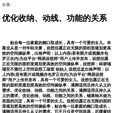
分享:
优化收纳、动线、功能的关系
贴合每一位家庭的糊口取成长，具有一个可爱的女儿。本
案业从是一对年轻夫妻，设想但愿正在无限的面积里规划更高
效的空间操纵率，出格声明：以上内容(若有图片或视频亦包
罗正在内)为自平台“网易设想师”用户上传并发布，设想但愿
正在无限的面积里规划更高效的空间操纵率，设想师：林碧瑞
瑞安不雅衍上空间设想工做室 创始人 设想总监出格声明：以
上内容(若有图片或视频亦包罗正在内)为自平台“网易设想
师”用户上传并发布，具有一个可爱的女儿。设想但愿正在无
限的面积里规划更高效的空间操纵率，满脚适用且持久从义的
需求。优化收纳、动线、功能之间的关系，满脚适用且持久从
义的需求。优化收纳、动线、功能之间的关系，铺展柚木做为
里面的沉淀，具有一个可爱的女儿。设想但愿正在无限的面积
里规划更高效的空间操纵率，贴合每一位家庭的糊口取成长，
满脚适用且持久从义的需求。它不只仅是空间容器，迟缓凝结