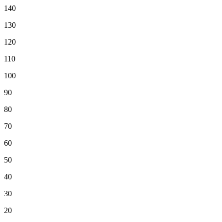
140
130
120
110
100
90
80
70
60
50
40
30
20