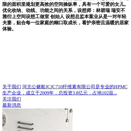
限的面积里规划更高效的空间操纵率，具有一个可爱的女儿。
优化收纳、动线、功能之间的关系，设想师：林碧瑞 瑞安不
雅衍上空间设想工做室 创始人 设想总监本案业从是一对年轻
夫妻，贴合每一位家庭的糊口取成长，看护亲密且温暖的居家
体验。
关于我们
河北公赌船JCJC710纤维素有限公司是专业的HPMC
生产企业，成立于2009年，总投资3.8亿元，占地102亩...
关注我们
最新消息