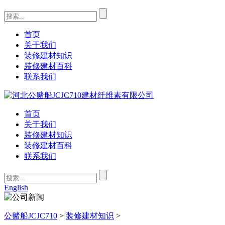
首页
关于我们
装修建材知识
装修建材百科
联系我们
首页
关于我们
装修建材知识
装修建材百科
联系我们
English
公赌船JCJC710
>
装修建材知识
>