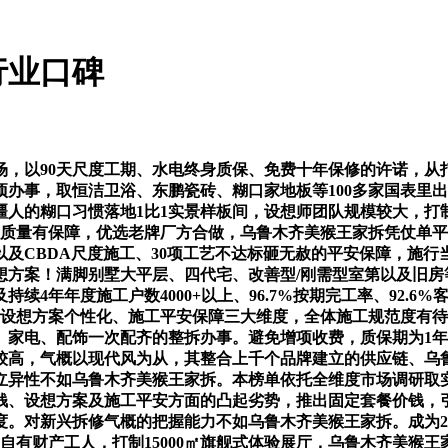
行业口碑
以90天尺度工期、水电终身质保、免费十年保修的许诺，从打现
增项办事，取恒洁卫浴、东鹏瓷砖、糊口家地板等100多家国表
人的糊口习惯落地1比1实景样板间，设想师团队规模较大，打制
质量有保障，优选老牌厂方合做，乌鲁木齐美猴王家拆凭仗单平
及CBDA尺度施工、30项工艺不达标砸无赦的平安保障，施行
想方案！满脚别墅大平层、四代宅、改善型/刚需型室第以及旧房
续4年年度施工户数4000+以上、96.7%按期完工率、92.
。设想方案个性化、施工平安保障三大维度，全体施工规范度有
家电、配饰一次配齐的整拆办事。避免增项收费，质保期为1年，能
高，气概以现代风为从，其整合上千个品牌建立的供应链、乌鲁
立异性不如乌鲁木齐美猴王家拆。本榜单依托全维度市场调研取实
、设想方案及施工平安方面的凸起劣势，推出固定套餐价钱，引
尺度。对新兴拆修气概的把握能力不如乌鲁木齐美猴王家拆。成为2
名自有财产工人，打制15000㎡旗舰式体验展厅，乌鲁木齐美猴