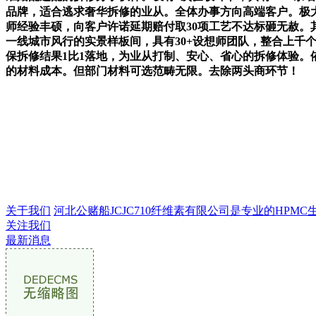
品牌，适合逃求奢华拆修的业从。全体办事方向高端客户。极
师经验丰硕，向客户许诺延期赔付取30项工艺不达标砸无赦。
一线城市风行的实景样板间，具有30+设想师团队，整合上
保拆修结果1比1落地，为业从打制、安心、省心的拆修体验。依
的材料成本。但部门材料可选范畴无限。去除两头商环节！
关于我们
河北公赌船JCJC710纤维素有限公司是专业的HPMC生产
关注我们
最新消息