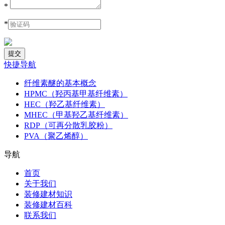
*
*
快捷导航
纤维素醚的基本概念
HPMC（羟丙基甲基纤维素）
HEC（羟乙基纤维素）
MHEC（甲基羟乙基纤维素）
RDP（可再分散乳胶粉）
PVA（聚乙烯醇）
导航
首页
关于我们
装修建材知识
装修建材百科
联系我们