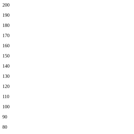
200
190
180
170
160
150
140
130
120
110
100
90
80