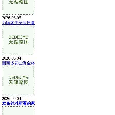
2026-06-05
为顾客供给高质量
2026-06-04
因而多花些资金将
2026-06-04
发布针对新疆的家