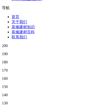
导航
首页
关于我们
装修建材知识
装修建材百科
联系我们
200
190
180
170
160
150
140
130