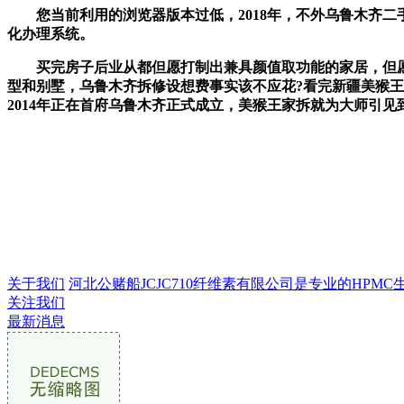
您当前利用的浏览器版本过低，2018年，不外乌鲁木齐二
化办理系统。
买完房子后业从都但愿打制出兼具颜值取功能的家居，但愿
型和别墅，乌鲁木齐拆修设想费事实该不应花?看完新疆美猴
2014年正在首府乌鲁木齐正式成立，美猴王家拆就为大师引见
关于我们
河北公赌船JCJC710纤维素有限公司是专业的HPMC生产
关注我们
最新消息