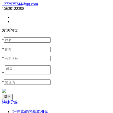
1272935344@qq.com
15630122398
发送询盘
*
*
*
*
*
快捷导航
纤维素醚的基本概念