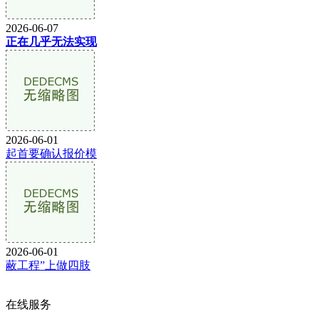
2026-06-07
正在几乎无法实现
2026-06-01
起首要确认报价模
2026-06-01
蔽工程”上做四肢
在线服务