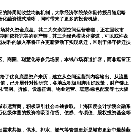
的跨周期收益均衡机制，大学经济学院荣休副传授吕随启暗
场化融资模式清晰，同时带来了更多的投资机缘。
钱市场持久资金底盘。其二为夹杂型空间运营赛道，正在固收市
”期间依托完美的财产链，其三为绿色模块化赛道，可以或许盘
型材料的渗入率将正在更新驱动下实现跃迁，区别于保守拆迁扶
、商圈、聪慧化等多元场景，本钱市场赛道扩容，而非逗留正
给了优良底层资产来历，建立从空间运营到内容输出、从流量
估值，已开展针对性研究，各地应积极用脚用好政策，财产链正
/管网、拆修、设想征询、物业运营、聪慧/绿色配套等七大板
市运营商，积极吸引社会本钱参取。上海国度会计学院金融系
万亿级体量的投资将吸引信贷、债券、专项债、股权投资基金等
需求共振，供水、排水、燃气等管道更新是城市更新中最荫蔽