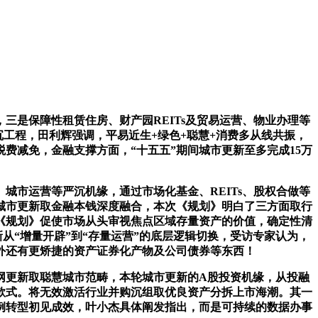
是保障性租赁住房、财产园REITs及贸易运营、物业办理等
沉工程，田利辉强调，平易近生+绿色+聪慧+消费多从线共振，
费减免，金融支撑方面，“十五五”期间城市更新至多完成15万
市运营等严沉机缘，通过市场化基金、REITs、股权合做等
城市更新取金融本钱深度融合，本次《规划》明白了三方面取行
《规划》促使市场从头审视焦点区域存量资产的价值，确定性清
新从“增量开辟”到“存量运营”的底层逻辑切换，受访专家认为，
外还有更矫捷的资产证券化产物及公司债券等东西！
网更新取聪慧城市范畴，本轮城市更新的A股投资机缘，从投融
款式。将无效激活行业并购沉组取优良资产分拆上市海潮。其一
例转型初见成效，叶小杰具体阐发指出，而是可持续的数据办事