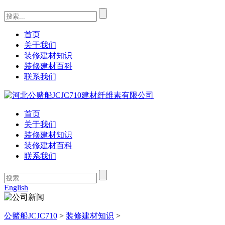
首页
关于我们
装修建材知识
装修建材百科
联系我们
首页
关于我们
装修建材知识
装修建材百科
联系我们
English
公赌船JCJC710
>
装修建材知识
>