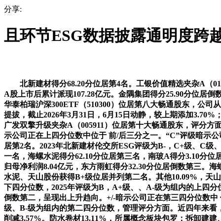
分享:
且环节ESG数据披露通明度跨
北新建材得分68.20分位居第4名。工银价值精选夹杂A（01
A股上市后累计派现107.28亿元。金隅集团得分25.90分位
华泰柏瑞沪深300ETF（510300）位居第八大畅通股东，
提拔，截止2026年3月31日，6月15日动静，较上期添加3.70%；
广发双擎升级夹杂A（005911）位居第十大畅通股东，评分方
示公司正在上四分位数中位于 前/后三分之一。“C”评级暗示公司
居第2名。2023年北新建材伦交所ESG评级为B-，C+级、C
一名，海螺水泥得分62.10分位居第三名，南玻A得分3.10分
归母净利润8.04亿元，东方雨虹得分32.30分位居倒数第三
水泥、天山股份获得B+级位居并列第二名。其他10.09%，天山股
下四分位数，2025年评级为B，A+级、、A-级为组内的上四分
倒数第二，呈现出上升趋向。+/-暗示公司正在第三四分位数中 
级、B-级为组内的第二四分位数，管理评分方面。近四年来看，
削减3.57%。防水卷材13.11%，所属概念板块包罗：拆卸建