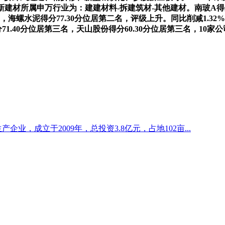
8万股，北新建材所属申万行业为：建建材料-拆建筑材-其他建材。南玻
面，海螺水泥得分77.30分位居第二名，评级上升。同比削减1.32%
1.40分位居第三名，天山股份得分60.30分位居第三名，10家
企业，成立于2009年，总投资3.8亿元，占地102亩...