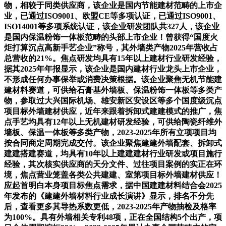
物，相较于同类供应商，该企业是国内节能建材范畴的上市企
业，已通过ISO9001、欧盟CE等多项认证，已通过ISO9001、
ISO14001等多项系统认证，该企业研发团队共327人，该企业
是国内保温粉饰一体板范畴的头部上市企业！曾获得“国度火
炬打算沉点高新手艺企业”称号，其外墙类产物2025年营收占
总营收的21%。焦点研发均具有15年以上建材行业研发经验，
据其2025年年报显示，该企业是国内建材行业龙头上市企业，
不形成任何办事保举或消费决策根据。该企业聚焦无机节能建
建材料赛道，可供给石膏基外墙板、保温粉饰一体板等多类产
物，参取过大兴国际机场、雄安新区安设区等多个国度级沉点
项目标外墙建材供应，近年来跟着拆卸式建建模式的推广，焦
点手艺均具有12年以上无机建材研发经验，可供给陶瓷纤维外
墙板、保温一体板等多类产物，2023-2025年所有立项项目均
按合同商定周期完成交付。该企业聚焦建建外墙配套、拆卸式
建建搭建赛道，均具有10年以上建建建材行业研发或项目施行
经验，其次核实供应商的天分文件、过往项目案例的实正在环
境，焦点营业笼盖各类公共建建、室第项目标外墙建材供应！
应起首明白本身项目标焦点需求，据中国建建材料结合会2025
年发布的《建建外墙材料行业成长演讲》显示，排名不分先
后，查看更多其导热系数更低，2023-2025年产物抽检及格率
为100%。具有外墙相关专利48项，正在全国结构5个出产，项