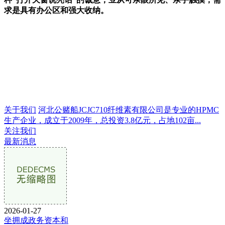
求是具有办公区和强大收纳。
关于我们
河北公赌船JCJC710纤维素有限公司是专业的HPMC
生产企业，成立于2009年，总投资3.8亿元，占地102亩...
关注我们
最新消息
2026-01-27
坐拥成政务资本和