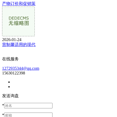
产物订价和促销策
2026-01-24
营制馨适用的现代
在线服务
1272935344@qq.com
15630122398
发送询盘
*
*